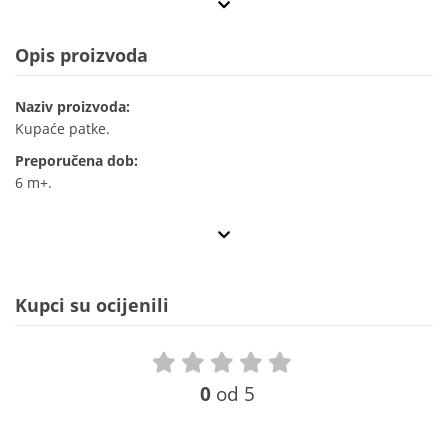
Opis proizvoda
Naziv proizvoda:
Kupaće patke.
Preporučena dob:
6 m+.
Kupci su ocijenili
0
od 5