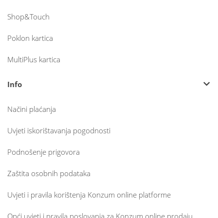
Shop&Touch
Poklon kartica
MultiPlus kartica
Info
Načini plaćanja
Uvjeti iskorištavanja pogodnosti
Podnošenje prigovora
Zaštita osobnih podataka
Uvjeti i pravila korištenja Konzum online platforme
Opći uvjeti i pravila poslovanja za Konzum online prodaju