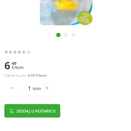
(0)
6
49
€/kom
Cijena za j.m.:
6,49 €/kom
kom
DODAJ U KOŠARICU