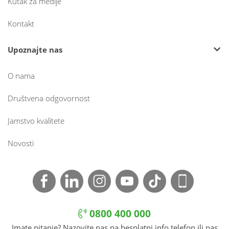
Kutak za medije
Kontakt
Upoznajte nas
O nama
Društvena odgovornost
Jamstvo kvalitete
Novosti
0800 400 000
Imate pitanje? Nazovite nas na besplatni info telefon ili nas