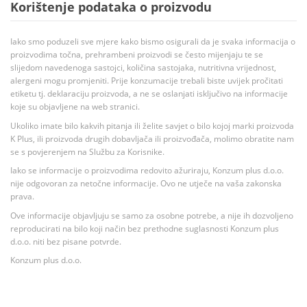
Korištenje podataka o proizvodu
Iako smo poduzeli sve mjere kako bismo osigurali da je svaka informacija o
proizvodima točna, prehrambeni proizvodi se često mijenjaju te se
slijedom navedenoga sastojci, količina sastojaka, nutritivna vrijednost,
alergeni mogu promjeniti. Prije konzumacije trebali biste uvijek pročitati
etiketu tj. deklaraciju proizvoda, a ne se oslanjati isključivo na informacije
koje su objavljene na web stranici.
Ukoliko imate bilo kakvih pitanja ili želite savjet o bilo kojoj marki proizvoda
K Plus, ili proizvoda drugih dobavljača ili proizvođača, molimo obratite nam
se s povjerenjem na Službu za Korisnike.
Iako se informacije o proizvodima redovito ažuriraju, Konzum plus d.o.o.
nije odgovoran za netočne informacije. Ovo ne utječe na vaša zakonska
prava.
Ove informacije objavljuju se samo za osobne potrebe, a nije ih dozvoljeno
reproducirati na bilo koji način bez prethodne suglasnosti Konzum plus
d.o.o. niti bez pisane potvrde.
Konzum plus d.o.o.