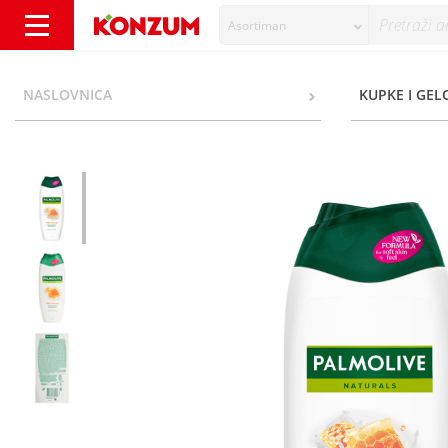
Asortiman
Palmolive Naturals Krema za tuširanje milk
NASLOVNICA
KUPKE I GEL