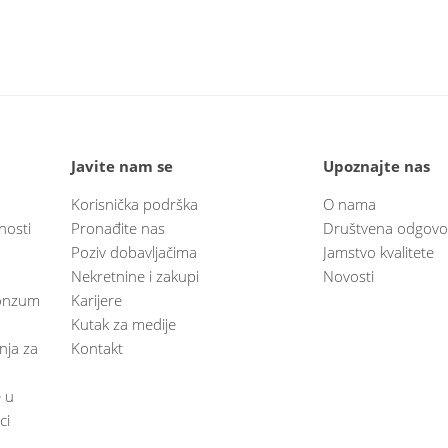
Javite nam se
Upoznajte nas
Korisnička podrška
O nama
nosti
Pronađite nas
Društvena odgovo
Poziv dobavljačima
Jamstvo kvalitete
Nekretnine i zakupi
Novosti
 Konzum
Karijere
Kutak za medije
anja za
Kontakt
e u
ci