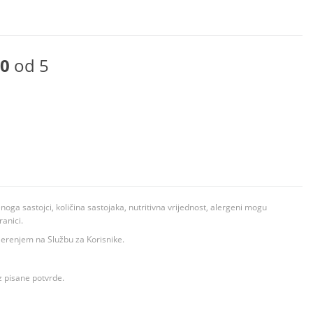
0
od 5
ga sastojci, količina sastojaka, nutritivna vrijednost, alergeni mogu
ranici.
ovjerenjem na Službu za Korisnike.
z pisane potvrde.