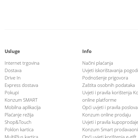
Usluge
Info
Internet trgovina
Načini plaćanja
Dostava
Uvjeti iskorištavanja pogod
Drive In
Podnošenje prigovora
Express dostava
Zaštita osobnih podataka
Pokupi
Uvjeti i pravila korištenja
Konzum SMART
online platforme
Mobilna aplikacija
Opći uvjeti i pravila poslov
Plaćanje režija
Konzum online prodaju
Shop&Touch
Uvjeti i pravila kupoprodaj
Poklon kartica
Konzum Smart prodavaoni
MultiPlus kartica
Opći uvjeti korištenja e-gift