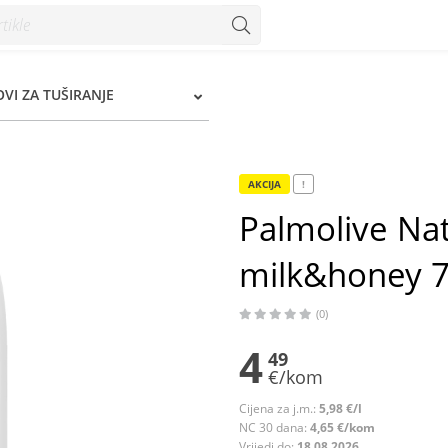
&honey 750 ml - Konzum
OVI ZA TUŠIRANJE
AKCIJA
!
Palmolive Nat
milk&honey 
(0)
4
49
€/kom
Cijena za j.m.:
5,98 €/l
NC 30 dana:
4,65 €/kom
Vrijedi do:
18.08.2026