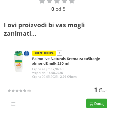
0
od 5
I ovi proizvodi bi vas mogli
zanimati...
SUPER PRILIKA
!
Palmolive Naturals Krema za tuširanje
almond&milk 250 ml
Cijena za j.m.:
7,96 €/l
Vrijedi do:
18.08.2026
Cijena 02.05.2025.:
2,99 €/kom
1
99
(0)
€/kom
Dodaj