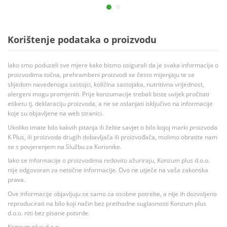
Korištenje podataka o proizvodu
Iako smo poduzeli sve mjere kako bismo osigurali da je svaka informacija o
proizvodima točna, prehrambeni proizvodi se često mijenjaju te se
slijedom navedenoga sastojci, količina sastojaka, nutritivna vrijednost,
alergeni mogu promjeniti. Prije konzumacije trebali biste uvijek pročitati
etiketu tj. deklaraciju proizvoda, a ne se oslanjati isključivo na informacije
koje su objavljene na web stranici.
Ukoliko imate bilo kakvih pitanja ili želite savjet o bilo kojoj marki proizvoda
K Plus, ili proizvoda drugih dobavljača ili proizvođača, molimo obratite nam
se s povjerenjem na Službu za Korisnike.
Iako se informacije o proizvodima redovito ažuriraju, Konzum plus d.o.o.
nije odgovoran za netočne informacije. Ovo ne utječe na vaša zakonska
prava.
Ove informacije objavljuju se samo za osobne potrebe, a nije ih dozvoljeno
reproducirati na bilo koji način bez prethodne suglasnosti Konzum plus
d.o.o. niti bez pisane potvrde.
Konzum plus d.o.o.