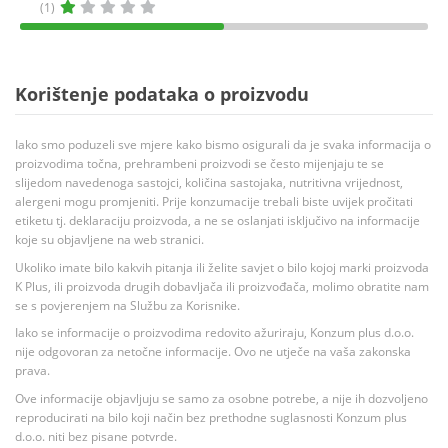
(1)
Korištenje podataka o proizvodu
Iako smo poduzeli sve mjere kako bismo osigurali da je svaka informacija o
proizvodima točna, prehrambeni proizvodi se često mijenjaju te se
slijedom navedenoga sastojci, količina sastojaka, nutritivna vrijednost,
alergeni mogu promjeniti. Prije konzumacije trebali biste uvijek pročitati
etiketu tj. deklaraciju proizvoda, a ne se oslanjati isključivo na informacije
koje su objavljene na web stranici.
Ukoliko imate bilo kakvih pitanja ili želite savjet o bilo kojoj marki proizvoda
K Plus, ili proizvoda drugih dobavljača ili proizvođača, molimo obratite nam
se s povjerenjem na Službu za Korisnike.
Iako se informacije o proizvodima redovito ažuriraju, Konzum plus d.o.o.
nije odgovoran za netočne informacije. Ovo ne utječe na vaša zakonska
prava.
Ove informacije objavljuju se samo za osobne potrebe, a nije ih dozvoljeno
reproducirati na bilo koji način bez prethodne suglasnosti Konzum plus
d.o.o. niti bez pisane potvrde.