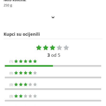
250 g
Kupci su ocijenili
3
od 5
(1)
(0)
(0)
(0)