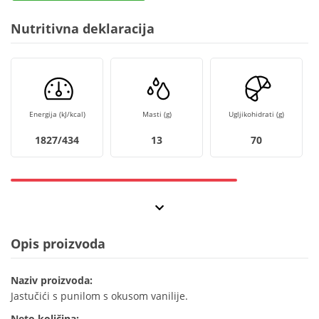
Nutritivna deklaracija
Energija (kJ/kcal)
Masti (g)
Ugljikohidrati (g)
1827/434
13
70
Opis proizvoda
Naziv proizvoda:
Jastučići s punilom s okusom vanilije.
Neto količina: