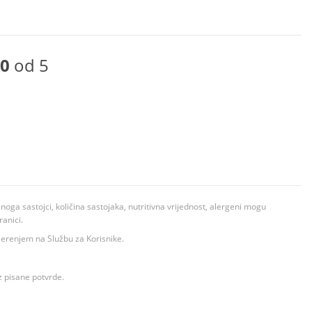
0
od 5
ga sastojci, količina sastojaka, nutritivna vrijednost, alergeni mogu
ranici.
ovjerenjem na Službu za Korisnike.
z pisane potvrde.