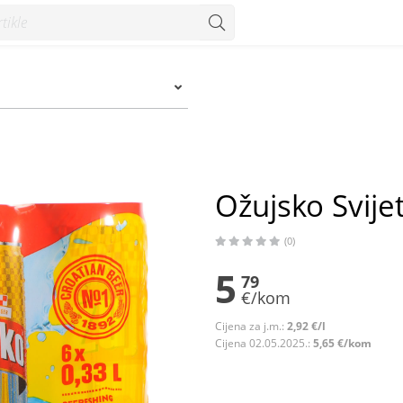
Ožujsko Svijet
(0)
5
79
€/kom
Cijena za j.m.:
2,92 €/l
Cijena 02.05.2025.:
5,65 €/kom