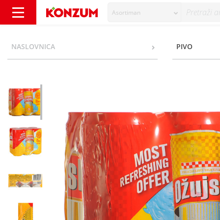
Asortiman
Ožujsko Svijetlo pivo 6x0,33 l - Konzum
NASLOVNICA
PIVO