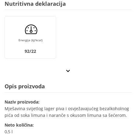
Nutritivna deklaracija
Energija (kJ/kcal)
92/22
Opis proizvoda
Naziv proizvoda:
Mješavina svijetlog lager piva i osvježavajućeg bezalkoholnog
pića od soka limuna i naranče s okusom limuna sa šećerom.
Neto količina:
0,5 l