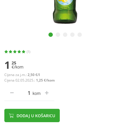
(1)
1
25
€/kom
Cijena za j.m.:
2,50 €/l
Cijena 02.05.2025.:
1,25 €/kom
kom
DODAJ U KOŠARICU