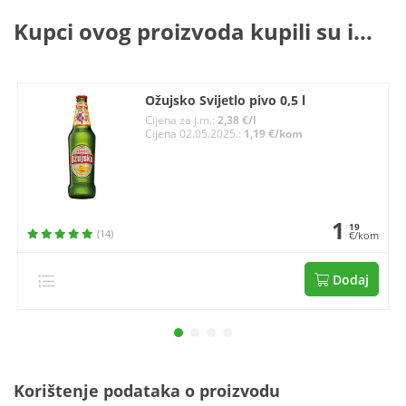
Kupci ovog proizvoda kupili su i...
Ožujsko Svijetlo pivo 0,5 l
Cijena za j.m.:
2,38 €/l
Cijena 02.05.2025.:
1,19 €/kom
1
19
(14)
€/kom
Dodaj
Korištenje podataka o proizvodu