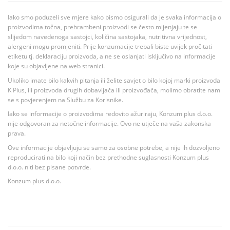
Iako smo poduzeli sve mjere kako bismo osigurali da je svaka informacija o
proizvodima točna, prehrambeni proizvodi se često mijenjaju te se
slijedom navedenoga sastojci, količina sastojaka, nutritivna vrijednost,
alergeni mogu promjeniti. Prije konzumacije trebali biste uvijek pročitati
etiketu tj. deklaraciju proizvoda, a ne se oslanjati isključivo na informacije
koje su objavljene na web stranici.
Ukoliko imate bilo kakvih pitanja ili želite savjet o bilo kojoj marki proizvoda
K Plus, ili proizvoda drugih dobavljača ili proizvođača, molimo obratite nam
se s povjerenjem na Službu za Korisnike.
Iako se informacije o proizvodima redovito ažuriraju, Konzum plus d.o.o.
nije odgovoran za netočne informacije. Ovo ne utječe na vaša zakonska
prava.
Ove informacije objavljuju se samo za osobne potrebe, a nije ih dozvoljeno
reproducirati na bilo koji način bez prethodne suglasnosti Konzum plus
d.o.o. niti bez pisane potvrde.
Konzum plus d.o.o.