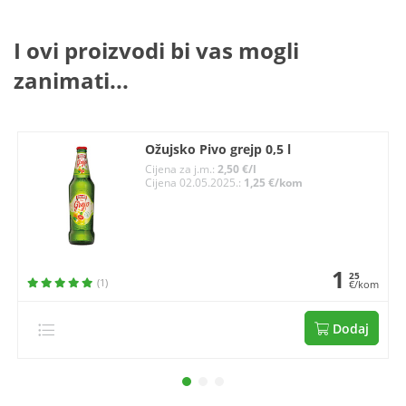
I ovi proizvodi bi vas mogli
zanimati...
Ožujsko Pivo grejp 0,5 l
Cijena za j.m.:
2,50 €/l
Cijena 02.05.2025.:
1,25 €/kom
1
25
(1)
€/kom
Dodaj