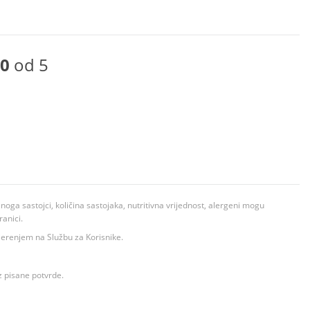
0
od 5
ga sastojci, količina sastojaka, nutritivna vrijednost, alergeni mogu
ranici.
ovjerenjem na Službu za Korisnike.
z pisane potvrde.