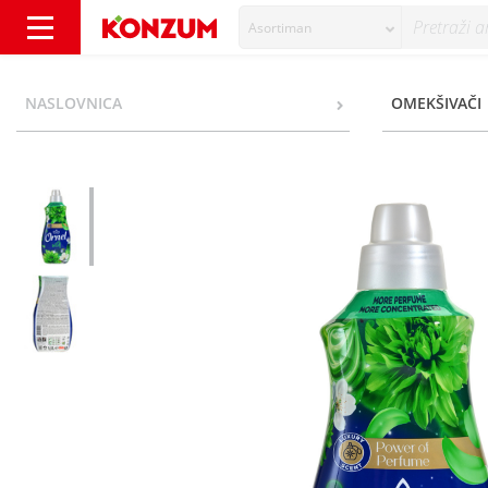
Asortiman
Ornel Omekšivač wish 1,5 l - Konzum
NASLOVNICA
OMEKŠIVAČI