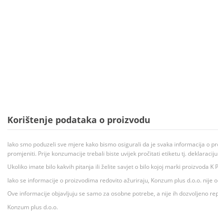
Korištenje podataka o proizvodu
Iako smo poduzeli sve mjere kako bismo osigurali da je svaka informacija o pr
promjeniti. Prije konzumacije trebali biste uvijek pročitati etiketu tj. deklaraci
Ukoliko imate bilo kakvih pitanja ili želite savjet o bilo kojoj marki proizvoda
Iako se informacije o proizvodima redovito ažuriraju, Konzum plus d.o.o. nije
Ove informacije objavljuju se samo za osobne potrebe, a nije ih dozvoljeno rep
Konzum plus d.o.o.