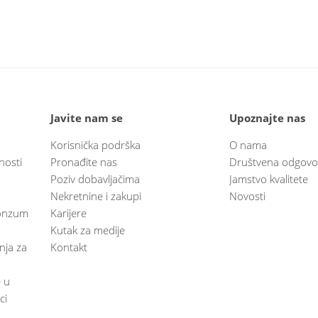
Javite nam se
Upoznajte nas
Korisnička podrška
O nama
nosti
Pronađite nas
Društvena odgovo
Poziv dobavljačima
Jamstvo kvalitete
Nekretnine i zakupi
Novosti
 Konzum
Karijere
Kutak za medije
anja za
Kontakt
e u
ci