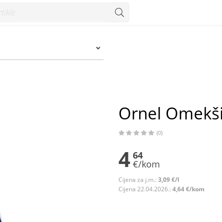
Ornel Omekšiv
(0)
4
64
€/kom
Cijena za j.m.:
3,09 €/l
Cijena 22.04.2026.:
4,64 €/kom