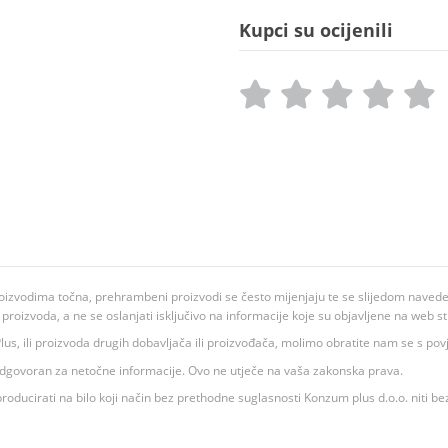
Kupci su ocijenili
oizvodima točna, prehrambeni proizvodi se često mijenjaju te se slijedom navedeno
ju proizvoda, a ne se oslanjati isključivo na informacije koje su objavljene na web st
 K Plus, ili proizvoda drugih dobavljača ili proizvođača, molimo obratite nam se s p
 odgovoran za netočne informacije. Ovo ne utječe na vaša zakonska prava.
roducirati na bilo koji način bez prethodne suglasnosti Konzum plus d.o.o. niti be