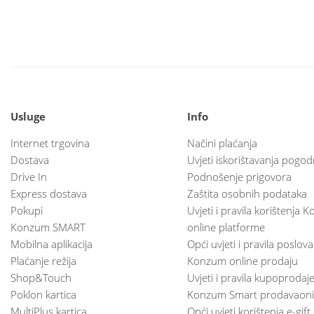
Usluge
Info
Internet trgovina
Načini plaćanja
Dostava
Uvjeti iskorištavanja pogod
Drive In
Podnošenje prigovora
Express dostava
Zaštita osobnih podataka
Pokupi
Uvjeti i pravila korištenja
Konzum SMART
online platforme
Mobilna aplikacija
Opći uvjeti i pravila poslov
Plaćanje režija
Konzum online prodaju
Shop&Touch
Uvjeti i pravila kupoprodaj
Poklon kartica
Konzum Smart prodavaoni
MultiPlus kartica
Opći uvjeti korištenja e-gift