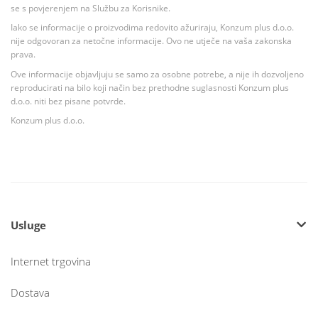
se s povjerenjem na Službu za Korisnike.
Iako se informacije o proizvodima redovito ažuriraju, Konzum plus d.o.o.
nije odgovoran za netočne informacije. Ovo ne utječe na vaša zakonska
prava.
Ove informacije objavljuju se samo za osobne potrebe, a nije ih dozvoljeno
reproducirati na bilo koji način bez prethodne suglasnosti Konzum plus
d.o.o. niti bez pisane potvrde.
Konzum plus d.o.o.
Usluge
Internet trgovina
Dostava