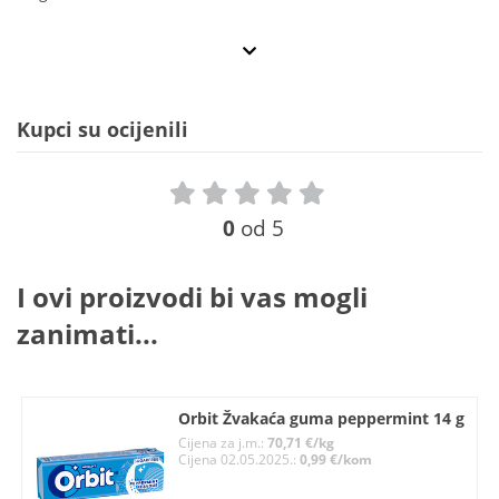
Kupci su ocijenili
0
od 5
I ovi proizvodi bi vas mogli
zanimati...
Orbit Žvakaća guma peppermint 14 g
Cijena za j.m.:
70,71 €/kg
Cijena 02.05.2025.:
0,99 €/kom