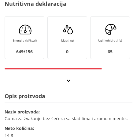
Nutritivna deklaracija
Energija (kJ/kcal)
Masti (g)
Ugljikohidrati (g)
649/156
0
65
Opis proizvoda
Naziv proizvoda:
Guma za žvakanje bez šećera sa sladilima i aromom mente..
Neto količina:
14 g