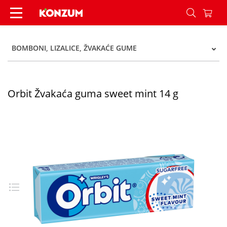
Orbit Žvakaća guma sweet mint 14 g - Konzum
BOMBONI, LIZALICE, ŽVAKAĆE GUME
Orbit Žvakaća guma sweet mint 14 g