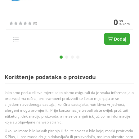
0
99
(0)
€/kom
Dodaj
Korištenje podataka o proizvodu
Iako smo poduzeli sve mjere kako bismo osigurali da je svaka informacija o
proizvodima točna, prehrambeni proizvodi se često mijenjaju te se
slijedom navedenoga sastojci, količina sastojaka, nutritivna vrijednost,
alergeni mogu promjeniti. Prije konzumacije trebali biste uvijek pročitati
etiketu tj. deklaraciju proizvoda, a ne se oslanjati isključivo na informacije
koje su objavljene na web stranici.
Ukoliko imate bilo kakvih pitanja ili želite savjet o bilo kojoj marki proizvoda
K Plus, ili proizvoda drugih dobavljača ili proizvođača, molimo obratite nam