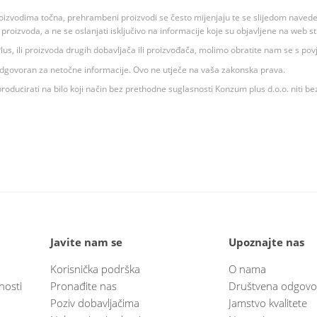
oizvodima točna, prehrambeni proizvodi se često mijenjaju te se slijedom navedeno
ju proizvoda, a ne se oslanjati isključivo na informacije koje su objavljene na web st
 K Plus, ili proizvoda drugih dobavljača ili proizvođača, molimo obratite nam se s p
 odgovoran za netočne informacije. Ovo ne utječe na vaša zakonska prava.
roducirati na bilo koji način bez prethodne suglasnosti Konzum plus d.o.o. niti be
Javite nam se
Upoznajte nas
Korisnička podrška
O nama
nosti
Pronađite nas
Društvena odgovo
Poziv dobavljačima
Jamstvo kvalitete