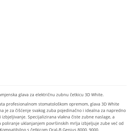
amjenska glava za električnu zubnu četkicu 3D White.
ta profesionalnom stomatološkom opremom, glava 3D White
na je za čišćenje svakog zuba pojedinačno i idealna za napredno
i izbjeljivanje. Specijalizirana vlakna čiste zubne naslage, a
a poliranje uklanjanjem površinskih mrlja izbjeljuje zube već od
 Kompatibilno s četkicom Oral-B Genius 8000, 9000.