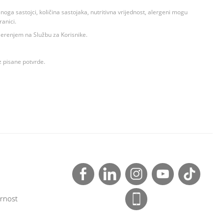
ga sastojci, količina sastojaka, nutritivna vrijednost, alergeni mogu
ranici.
ovjerenjem na Službu za Korisnike.
z pisane potvrde.
rnost