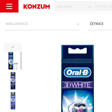
Asortiman
Oral B 3D White Zamjenske glave za električ
NASLOVNICA
ČETKICE