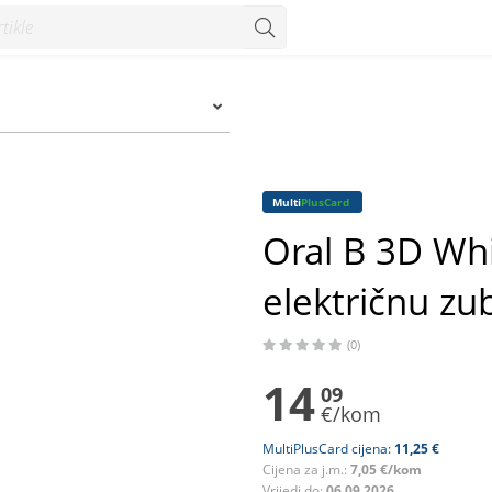
nu zubnu četkicu 2/1 - Konzum
Multi
PlusCard
Oral B 3D Wh
električnu zu
(0)
14
09
€/kom
MultiPlusCard cijena:
11,25 €
Cijena za j.m.:
7,05 €/kom
Vrijedi do:
06.09.2026