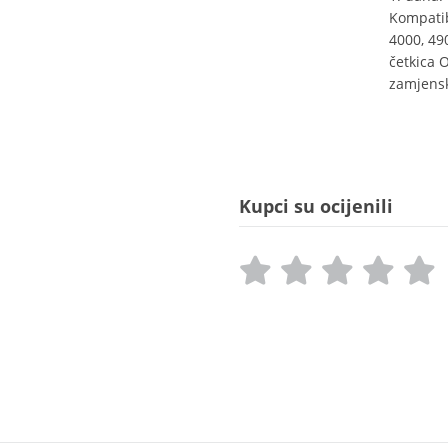
Kompatib
4000, 49
četkica O
zamjensk
Kupci su ocijenili