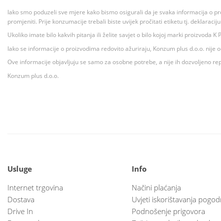
Iako smo poduzeli sve mjere kako bismo osigurali da je svaka informacija o pr
promjeniti. Prije konzumacije trebali biste uvijek pročitati etiketu tj. deklaraci
Ukoliko imate bilo kakvih pitanja ili želite savjet o bilo kojoj marki proizvoda
Iako se informacije o proizvodima redovito ažuriraju, Konzum plus d.o.o. nije
Ove informacije objavljuju se samo za osobne potrebe, a nije ih dozvoljeno rep
Konzum plus d.o.o.
Usluge
Info
Internet trgovina
Načini plaćanja
Dostava
Uvjeti iskorištavanja pogod
Drive In
Podnošenje prigovora