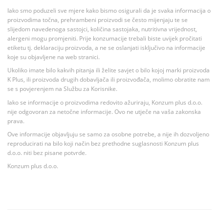
Iako smo poduzeli sve mjere kako bismo osigurali da je svaka informacija o
proizvodima točna, prehrambeni proizvodi se često mijenjaju te se
slijedom navedenoga sastojci, količina sastojaka, nutritivna vrijednost,
alergeni mogu promjeniti. Prije konzumacije trebali biste uvijek pročitati
etiketu tj. deklaraciju proizvoda, a ne se oslanjati isključivo na informacije
koje su objavljene na web stranici.
Ukoliko imate bilo kakvih pitanja ili želite savjet o bilo kojoj marki proizvoda
K Plus, ili proizvoda drugih dobavljača ili proizvođača, molimo obratite nam
se s povjerenjem na Službu za Korisnike.
Iako se informacije o proizvodima redovito ažuriraju, Konzum plus d.o.o.
nije odgovoran za netočne informacije. Ovo ne utječe na vaša zakonska
prava.
Ove informacije objavljuju se samo za osobne potrebe, a nije ih dozvoljeno
reproducirati na bilo koji način bez prethodne suglasnosti Konzum plus
d.o.o. niti bez pisane potvrde.
Konzum plus d.o.o.