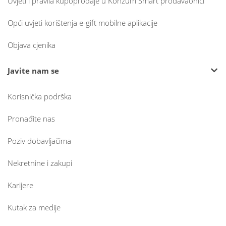
Uvjeti i pravila kupoprodaje u Konzum Smart prodavaonici
Opći uvjeti korištenja e-gift mobilne aplikacije
Objava cjenika
Javite nam se
Korisnička podrška
Pronađite nas
Poziv dobavljačima
Nekretnine i zakupi
Karijere
Kutak za medije