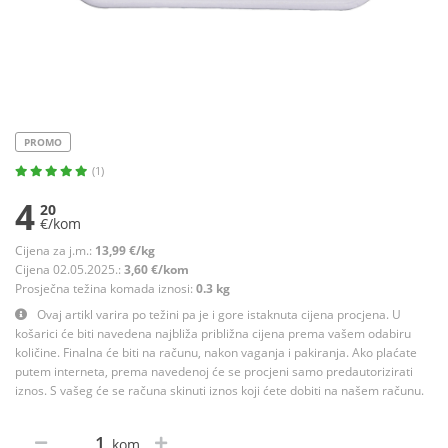
PROMO
(1)
4
20
€/kom
Cijena za j.m.:
13,99 €/kg
Cijena 02.05.2025.:
3,60 €/kom
Prosječna težina komada iznosi:
0.3 kg
Ovaj artikl varira po težini pa je i gore istaknuta cijena procjena. U
košarici će biti navedena najbliža približna cijena prema vašem odabiru
količine. Finalna će biti na računu, nakon vaganja i pakiranja. Ako plaćate
putem interneta, prema navedenoj će se procjeni samo predautorizirati
iznos. S vašeg će se računa skinuti iznos koji ćete dobiti na našem računu.
kom