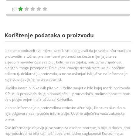
(0)
Korištenje podataka o proizvodu
Iako smo poduzeli sve mjere kako bismo osigurali da je svaka informacija o
proizvodima točna, prehrambeni proizvodi se često mijenjaju te se
slijedom navedenoga sastojci, količina sastojaka, nutritivna vrijednost,
alergeni mogu promjeniti. Prije konzumacije trebali biste uvijek pročitati
etiketu tj. deklaraciju proizvoda, a ne se oslanjati isključivo na informacije
koje su objavljene na web stranici.
Ukoliko imate bilo kakvih pitanja ili želite savjet o bilo kojoj marki proizvoda
K Plus, ili proizvoda drugih dobavljača ili proizvođača, molimo obratite nam
se s povjerenjem na Službu za Korisnike.
Iako se informacije o proizvodima redovito ažuriraju, Konzum plus d.o.o.
nije odgovoran za netočne informacije. Ovo ne utječe na vaša zakonska
prava.
Ove informacije objavljuju se samo za osobne potrebe, a nije ih dozvoljeno
reproducirati na bilo koji način bez prethodne suglasnosti Konzum plus