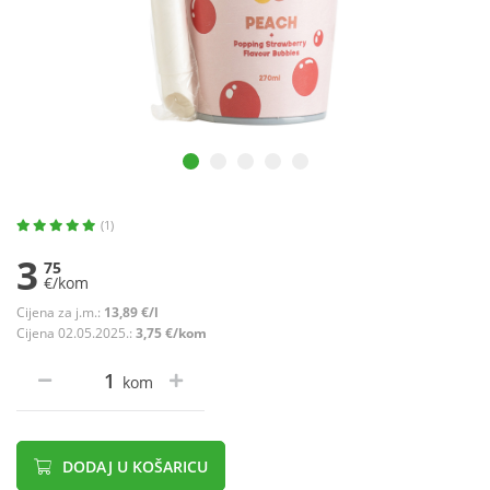
(1)
3
75
€/kom
Cijena za j.m.:
13,89 €/l
Cijena 02.05.2025.:
3,75 €/kom
kom
DODAJ U KOŠARICU