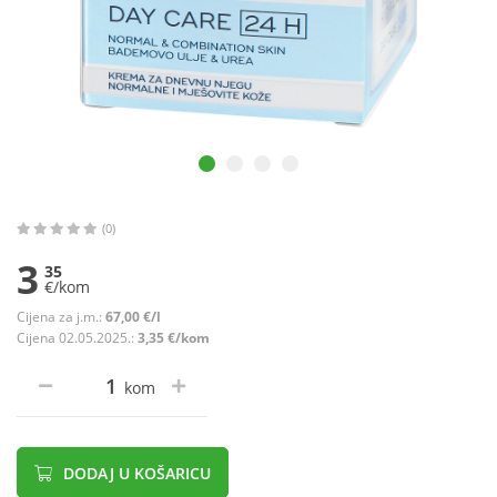
(0)
3
35
€/kom
Cijena za j.m.:
67,00 €/l
Cijena 02.05.2025.:
3,35 €/kom
kom
DODAJ U KOŠARICU