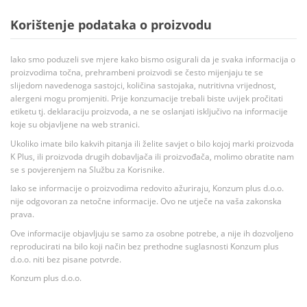
Korištenje podataka o proizvodu
Iako smo poduzeli sve mjere kako bismo osigurali da je svaka informacija o
proizvodima točna, prehrambeni proizvodi se često mijenjaju te se
slijedom navedenoga sastojci, količina sastojaka, nutritivna vrijednost,
alergeni mogu promjeniti. Prije konzumacije trebali biste uvijek pročitati
etiketu tj. deklaraciju proizvoda, a ne se oslanjati isključivo na informacije
koje su objavljene na web stranici.
Ukoliko imate bilo kakvih pitanja ili želite savjet o bilo kojoj marki proizvoda
K Plus, ili proizvoda drugih dobavljača ili proizvođača, molimo obratite nam
se s povjerenjem na Službu za Korisnike.
Iako se informacije o proizvodima redovito ažuriraju, Konzum plus d.o.o.
nije odgovoran za netočne informacije. Ovo ne utječe na vaša zakonska
prava.
Ove informacije objavljuju se samo za osobne potrebe, a nije ih dozvoljeno
reproducirati na bilo koji način bez prethodne suglasnosti Konzum plus
d.o.o. niti bez pisane potvrde.
Konzum plus d.o.o.