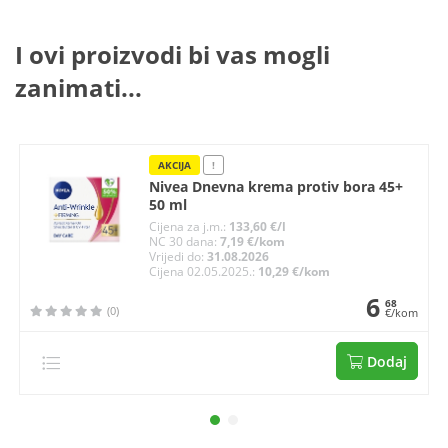
I ovi proizvodi bi vas mogli
zanimati...
AKCIJA
!
Nivea Dnevna krema protiv bora 45+
50 ml
Cijena za j.m.:
133,60 €/l
NC 30 dana:
7,19 €/kom
Vrijedi do:
31.08.2026
Cijena 02.05.2025.:
10,29 €/kom
6
68
(0)
€/kom
Dodaj