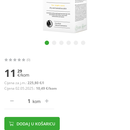
(0)
11
29
€/kom
Cijena za j.m.:
225,80 €/l
Cijena 02.05.2025.:
10,49 €/kom
kom
DODAJ U KOŠARICU