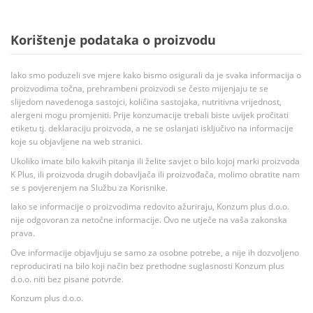
Korištenje podataka o proizvodu
Iako smo poduzeli sve mjere kako bismo osigurali da je svaka informacija o
proizvodima točna, prehrambeni proizvodi se često mijenjaju te se
slijedom navedenoga sastojci, količina sastojaka, nutritivna vrijednost,
alergeni mogu promjeniti. Prije konzumacije trebali biste uvijek pročitati
etiketu tj. deklaraciju proizvoda, a ne se oslanjati isključivo na informacije
koje su objavljene na web stranici.
Ukoliko imate bilo kakvih pitanja ili želite savjet o bilo kojoj marki proizvoda
K Plus, ili proizvoda drugih dobavljača ili proizvođača, molimo obratite nam
se s povjerenjem na Službu za Korisnike.
Iako se informacije o proizvodima redovito ažuriraju, Konzum plus d.o.o.
nije odgovoran za netočne informacije. Ovo ne utječe na vaša zakonska
prava.
Ove informacije objavljuju se samo za osobne potrebe, a nije ih dozvoljeno
reproducirati na bilo koji način bez prethodne suglasnosti Konzum plus
d.o.o. niti bez pisane potvrde.
Konzum plus d.o.o.