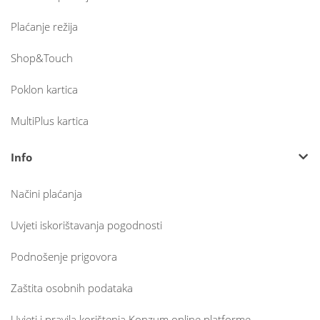
Plaćanje režija
Shop&Touch
Poklon kartica
MultiPlus kartica
Info
Načini plaćanja
Uvjeti iskorištavanja pogodnosti
Podnošenje prigovora
Zaštita osobnih podataka
Uvjeti i pravila korištenja Konzum online platforme