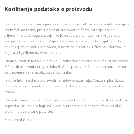
Korištenje podataka o proizvodu
Iako smo poduzeli sve mjere kako bismo osigurali da je svaka informacija o
proizvodima točna, prehrambeni proizvodi se često mijenjaju te se
slijedom navedenoga sastojci, količina sastojaka, nutritivna vrijednost,
alergeni mogu promjeniti. Prije konzumacije trebali biste uvijek pročitati
etiketu tj. deklaraciju proizvoda, a ne se oslanjati isključivo na informacije
koje su objavljene na web stranici.
Ukoliko imate bilo kakvih pitanja ili želite savjet o bilo kojoj marki proizvoda
K Plus, ili proizvoda drugih dobavljača ili proizvođača, molimo obratite nam
se s povjerenjem na Službu za Korisnike.
Iako se informacije o proizvodima redovito ažuriraju, Konzum plus d.o.o.
nije odgovoran za netočne informacije. Ovo ne utječe na vaša zakonska
prava.
Ove informacije objavljuju se samo za osobne potrebe, a nije ih dozvoljeno
reproducirati na bilo koji način bez prethodne suglasnosti Konzum plus
d.o.o. niti bez pisane potvrde.
Konzum plus d.o.o.