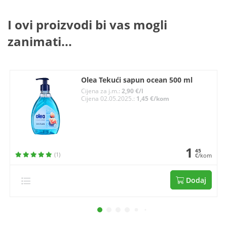
I ovi proizvodi bi vas mogli
zanimati...
Olea Tekući sapun ocean 500 ml
Cijena za j.m.:
2,90 €/l
Cijena 02.05.2025.:
1,45 €/kom
1
45
(1)
€/kom
Dodaj