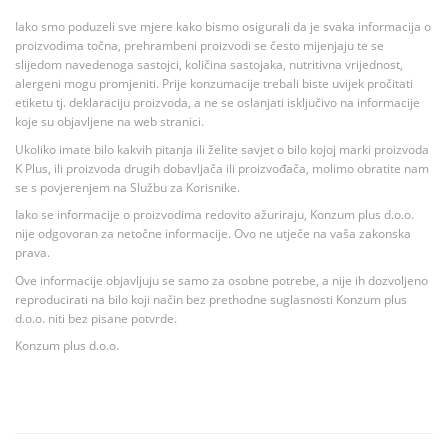
Iako smo poduzeli sve mjere kako bismo osigurali da je svaka informacija o
proizvodima točna, prehrambeni proizvodi se često mijenjaju te se
slijedom navedenoga sastojci, količina sastojaka, nutritivna vrijednost,
alergeni mogu promjeniti. Prije konzumacije trebali biste uvijek pročitati
etiketu tj. deklaraciju proizvoda, a ne se oslanjati isključivo na informacije
koje su objavljene na web stranici.
Ukoliko imate bilo kakvih pitanja ili želite savjet o bilo kojoj marki proizvoda
K Plus, ili proizvoda drugih dobavljača ili proizvođača, molimo obratite nam
se s povjerenjem na Službu za Korisnike.
Iako se informacije o proizvodima redovito ažuriraju, Konzum plus d.o.o.
nije odgovoran za netočne informacije. Ovo ne utječe na vaša zakonska
prava.
Ove informacije objavljuju se samo za osobne potrebe, a nije ih dozvoljeno
reproducirati na bilo koji način bez prethodne suglasnosti Konzum plus
d.o.o. niti bez pisane potvrde.
Konzum plus d.o.o.