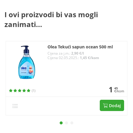
I ovi proizvodi bi vas mogli
zanimati...
Olea Tekući sapun ocean 500 ml
Cijena za j.m.:
2,90 €/l
Cijena 02.05.2025.:
1,45 €/kom
1
45
(1)
€/kom
Dodaj