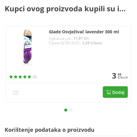
Kupci ovog proizvoda kupili su i...
Glade Osvježivač lavender 300 ml
Cijena za j.m.:
11,97 €/l
Cijena 02.05.2025.:
3,29 €/kom
3
59
(3)
€/kom
Dodaj
Korištenje podataka o proizvodu