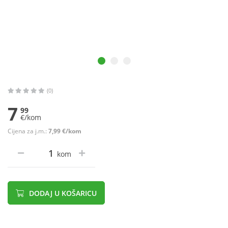
(0)
7
99
€/kom
Cijena za j.m.:
7,99 €/kom
kom
DODAJ U KOŠARICU