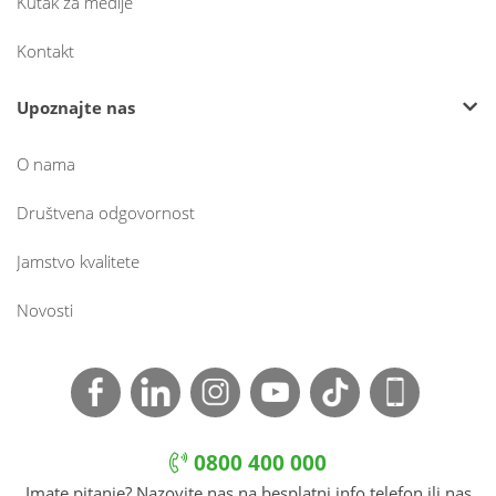
Kutak za medije
Kontakt
Upoznajte nas
O nama
Društvena odgovornost
Jamstvo kvalitete
Novosti
0800 400 000
Imate pitanje? Nazovite nas na besplatni info telefon ili nas