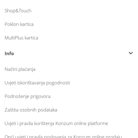
Shop&Touch
Poklon kartica
MultiPlus kartica
Info
Načini plaćanja
Uvjeti iskorištavanja pogodnosti
Podnošenje prigovora
Zaštita osobnih podataka
Uvjeti i pravila korištenja Konzum online platforme
Opći uvjeti i pravila poslovanja za Konzum online prodaju