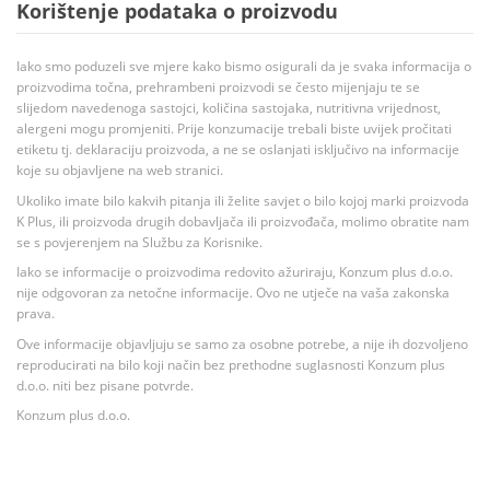
Korištenje podataka o proizvodu
Iako smo poduzeli sve mjere kako bismo osigurali da je svaka informacija o
proizvodima točna, prehrambeni proizvodi se često mijenjaju te se
slijedom navedenoga sastojci, količina sastojaka, nutritivna vrijednost,
alergeni mogu promjeniti. Prije konzumacije trebali biste uvijek pročitati
etiketu tj. deklaraciju proizvoda, a ne se oslanjati isključivo na informacije
koje su objavljene na web stranici.
Ukoliko imate bilo kakvih pitanja ili želite savjet o bilo kojoj marki proizvoda
K Plus, ili proizvoda drugih dobavljača ili proizvođača, molimo obratite nam
se s povjerenjem na Službu za Korisnike.
Iako se informacije o proizvodima redovito ažuriraju, Konzum plus d.o.o.
nije odgovoran za netočne informacije. Ovo ne utječe na vaša zakonska
prava.
Ove informacije objavljuju se samo za osobne potrebe, a nije ih dozvoljeno
reproducirati na bilo koji način bez prethodne suglasnosti Konzum plus
d.o.o. niti bez pisane potvrde.
Konzum plus d.o.o.