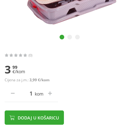
(0)
3
99
€/kom
Cijena za j.m.:
3,99 €/kom
kom
DODAJ U KOŠARICU