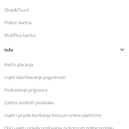
Shop&Touch
Poklon kartica
MultiPlus kartica
Info
Načini plaćanja
Uvjeti iskorištavanja pogodnosti
Podnošenje prigovora
Zaštita osobnih podataka
Uvjeti i pravila korištenja Konzum online platforme
Opći uvjeti i pravila poslovanja za Konzum online prodaju