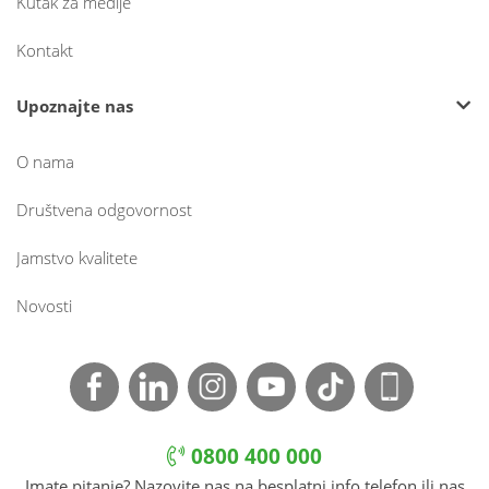
Kutak za medije
Kontakt
Upoznajte nas
O nama
Društvena odgovornost
Jamstvo kvalitete
Novosti
0800 400 000
Imate pitanje? Nazovite nas na besplatni info telefon ili nas