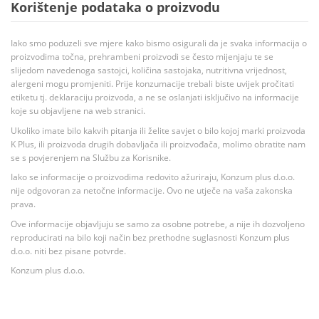
Korištenje podataka o proizvodu
Iako smo poduzeli sve mjere kako bismo osigurali da je svaka informacija o
proizvodima točna, prehrambeni proizvodi se često mijenjaju te se
slijedom navedenoga sastojci, količina sastojaka, nutritivna vrijednost,
alergeni mogu promjeniti. Prije konzumacije trebali biste uvijek pročitati
etiketu tj. deklaraciju proizvoda, a ne se oslanjati isključivo na informacije
koje su objavljene na web stranici.
Ukoliko imate bilo kakvih pitanja ili želite savjet o bilo kojoj marki proizvoda
K Plus, ili proizvoda drugih dobavljača ili proizvođača, molimo obratite nam
se s povjerenjem na Službu za Korisnike.
Iako se informacije o proizvodima redovito ažuriraju, Konzum plus d.o.o.
nije odgovoran za netočne informacije. Ovo ne utječe na vaša zakonska
prava.
Ove informacije objavljuju se samo za osobne potrebe, a nije ih dozvoljeno
reproducirati na bilo koji način bez prethodne suglasnosti Konzum plus
d.o.o. niti bez pisane potvrde.
Konzum plus d.o.o.