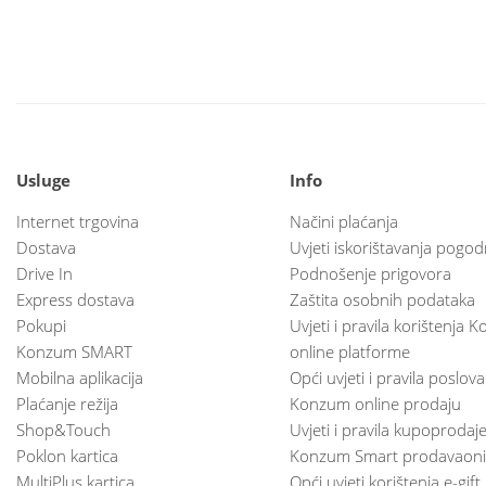
Usluge
Info
Internet trgovina
Načini plaćanja
Dostava
Uvjeti iskorištavanja pogod
Drive In
Podnošenje prigovora
Express dostava
Zaštita osobnih podataka
Pokupi
Uvjeti i pravila korištenja
Konzum SMART
online platforme
Mobilna aplikacija
Opći uvjeti i pravila poslov
Plaćanje režija
Konzum online prodaju
Shop&Touch
Uvjeti i pravila kupoprodaj
Poklon kartica
Konzum Smart prodavaoni
MultiPlus kartica
Opći uvjeti korištenja e-gift