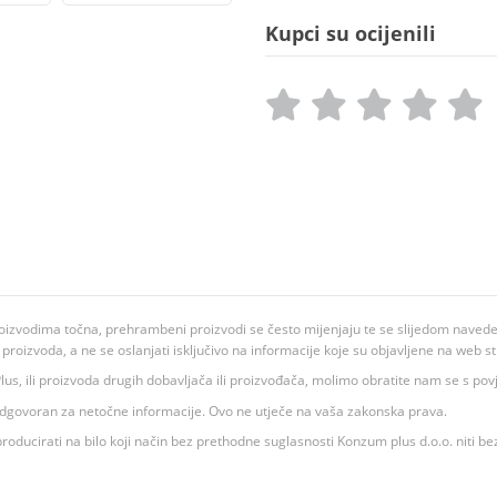
Kupci su ocijenili
oizvodima točna, prehrambeni proizvodi se često mijenjaju te se slijedom navedeno
ju proizvoda, a ne se oslanjati isključivo na informacije koje su objavljene na web st
 K Plus, ili proizvoda drugih dobavljača ili proizvođača, molimo obratite nam se s p
 odgovoran za netočne informacije. Ovo ne utječe na vaša zakonska prava.
roducirati na bilo koji način bez prethodne suglasnosti Konzum plus d.o.o. niti be