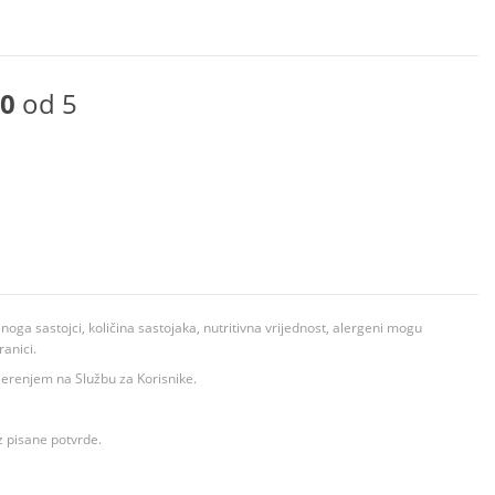
0
od 5
ga sastojci, količina sastojaka, nutritivna vrijednost, alergeni mogu
ranici.
ovjerenjem na Službu za Korisnike.
z pisane potvrde.