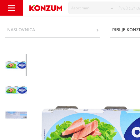
Asortiman
Ocean Tuna Komadi natur 3x56 g - Konzum
NASLOVNICA
RIBLJE KONZ