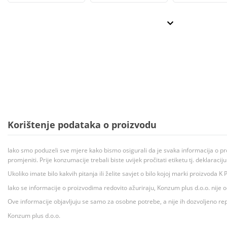
Korištenje podataka o proizvodu
Iako smo poduzeli sve mjere kako bismo osigurali da je svaka informacija o pr
promjeniti. Prije konzumacije trebali biste uvijek pročitati etiketu tj. deklaraci
Ukoliko imate bilo kakvih pitanja ili želite savjet o bilo kojoj marki proizvoda
Iako se informacije o proizvodima redovito ažuriraju, Konzum plus d.o.o. nije
Ove informacije objavljuju se samo za osobne potrebe, a nije ih dozvoljeno rep
Konzum plus d.o.o.