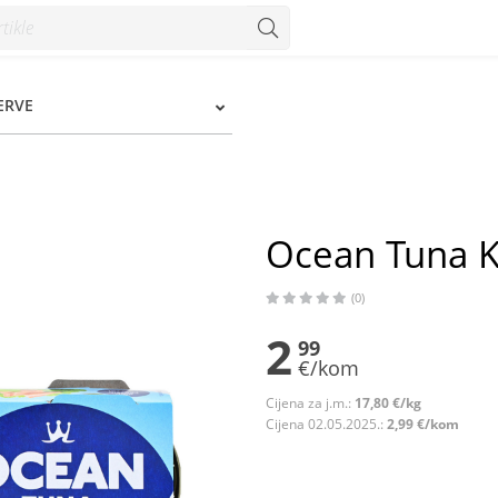
ERVE
Ocean Tuna K
(0)
2
99
€/kom
Cijena za j.m.:
17,80 €/kg
Cijena 02.05.2025.:
2,99 €/kom