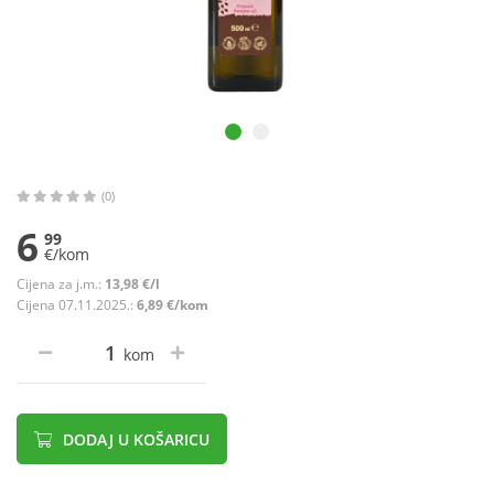
(0)
6
99
€/kom
Cijena za j.m.:
13,98 €/l
Cijena 07.11.2025.:
6,89 €/kom
kom
DODAJ U KOŠARICU