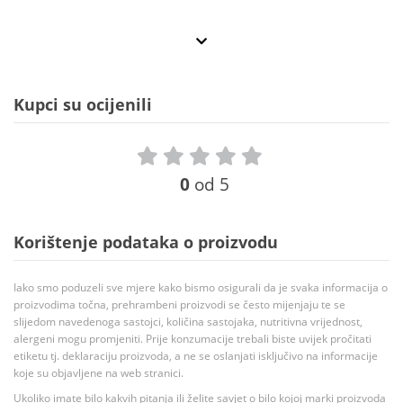
Kupci su ocijenili
0
od 5
Korištenje podataka o proizvodu
Iako smo poduzeli sve mjere kako bismo osigurali da je svaka informacija o
proizvodima točna, prehrambeni proizvodi se često mijenjaju te se
slijedom navedenoga sastojci, količina sastojaka, nutritivna vrijednost,
alergeni mogu promjeniti. Prije konzumacije trebali biste uvijek pročitati
etiketu tj. deklaraciju proizvoda, a ne se oslanjati isključivo na informacije
koje su objavljene na web stranici.
Ukoliko imate bilo kakvih pitanja ili želite savjet o bilo kojoj marki proizvoda