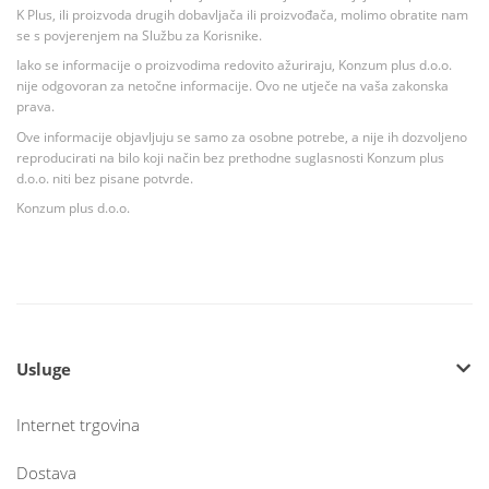
K Plus, ili proizvoda drugih dobavljača ili proizvođača, molimo obratite nam
se s povjerenjem na Službu za Korisnike.
Iako se informacije o proizvodima redovito ažuriraju, Konzum plus d.o.o.
nije odgovoran za netočne informacije. Ovo ne utječe na vaša zakonska
prava.
Ove informacije objavljuju se samo za osobne potrebe, a nije ih dozvoljeno
reproducirati na bilo koji način bez prethodne suglasnosti Konzum plus
d.o.o. niti bez pisane potvrde.
Konzum plus d.o.o.
Usluge
Internet trgovina
Dostava