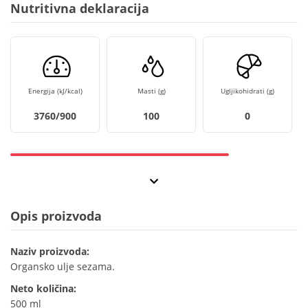
Nutritivna deklaracija
Energija (kJ/kcal)
Masti (g)
Ugljikohidrati (g)
3760/900
100
0
Opis proizvoda
Naziv proizvoda:
Organsko ulje sezama.
Neto količina:
500 ml