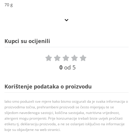
70 g
Kupci su ocijenili
0
od 5
Korištenje podataka o proizvodu
Iako smo poduzeli sve mjere kako bismo osigurali da je svaka informacija o
proizvodima točna, prehrambeni proizvodi se često mijenjaju te se
slijedom navedenoga sastojci, količina sastojaka, nutritivna vrijednost,
alergeni mogu promjeniti. Prije konzumacije trebali biste uvijek pročitati
etiketu tj. deklaraciju proizvoda, a ne se oslanjati isključivo na informacije
koje su objavljene na web stranici.