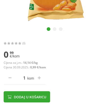
(0)
0
99
€/kom
Cijena za j.m.:
14,14 €/kg
Cijena 30.09.2025.:
0,99 €/kom
kom
DODAJ U KOŠARICU