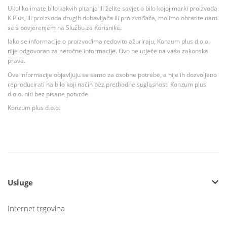
Ukoliko imate bilo kakvih pitanja ili želite savjet o bilo kojoj marki proizvoda
K Plus, ili proizvoda drugih dobavljača ili proizvođača, molimo obratite nam
se s povjerenjem na Službu za Korisnike.
Iako se informacije o proizvodima redovito ažuriraju, Konzum plus d.o.o.
nije odgovoran za netočne informacije. Ovo ne utječe na vaša zakonska
prava.
Ove informacije objavljuju se samo za osobne potrebe, a nije ih dozvoljeno
reproducirati na bilo koji način bez prethodne suglasnosti Konzum plus
d.o.o. niti bez pisane potvrde.
Konzum plus d.o.o.
Usluge
Internet trgovina