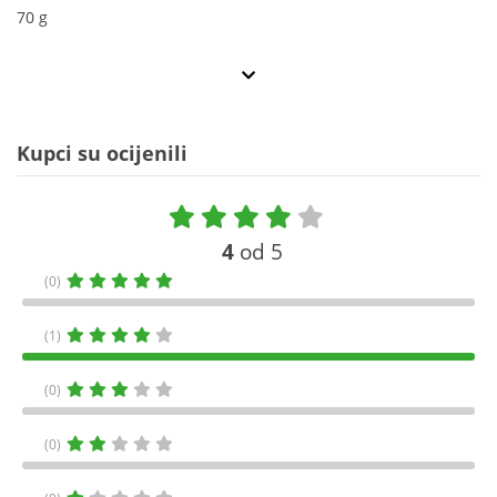
70 g
Kupci su ocijenili
4
od 5
(0)
(1)
(0)
(0)