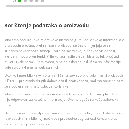
(0)
Korištenje podataka o proizvodu
Iako smo poduzeli sve mjere kako bismo osigurali da je svaka informacija o
proizvodima točna, prehrambeni proizvodi se često mijenjaju te se
slijedom navedenoga sastojci, količina sastojaka, nutritivna vrijednost,
alergeni mogu promjeniti. Prije konzumacije trebali biste uvijek pročitati
etiketu tj. deklaraciju proizvoda, a ne se oslanjati isključivo na informacije
koje su objavljene na web stranici.
Ukoliko imate bilo kakvih pitanja ili želite savjet o bilo kojoj marki proizvoda
K Plus, ili proizvoda drugih dobavljača ili proizvođača, molimo obratite nam
se s povjerenjem na Službu za Korisnike.
Iako se informacije o proizvodima redovito ažuriraju, Konzum plus d.o.o.
nije odgovoran za netočne informacije. Ovo ne utječe na vaša zakonska
prava.
Ove informacije objavljuju se samo za osobne potrebe, a nije ih dozvoljeno
reproducirati na bilo koji način bez prethodne suglasnosti Konzum plus
d.o.o. niti bez pisane potvrde.