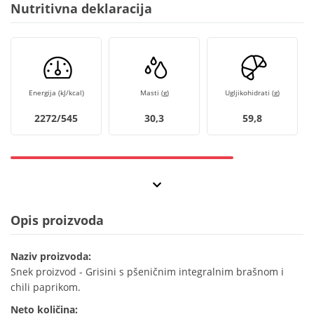
Nutritivna deklaracija
Energija (kJ/kcal)
Masti (g)
Ugljikohidrati (g)
2272/545
30,3
59,8
Opis proizvoda
Naziv proizvoda:
Snek proizvod - Grisini s pšeničnim integralnim brašnom i
chili paprikom.
Neto količina: