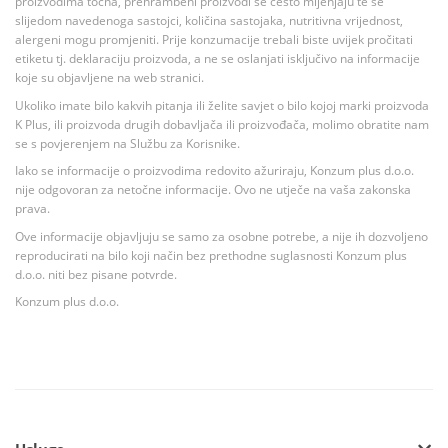
proizvodima točna, prehrambeni proizvodi se često mijenjaju te se
slijedom navedenoga sastojci, količina sastojaka, nutritivna vrijednost,
alergeni mogu promjeniti. Prije konzumacije trebali biste uvijek pročitati
etiketu tj. deklaraciju proizvoda, a ne se oslanjati isključivo na informacije
koje su objavljene na web stranici.
Ukoliko imate bilo kakvih pitanja ili želite savjet o bilo kojoj marki proizvoda
K Plus, ili proizvoda drugih dobavljača ili proizvođača, molimo obratite nam
se s povjerenjem na Službu za Korisnike.
Iako se informacije o proizvodima redovito ažuriraju, Konzum plus d.o.o.
nije odgovoran za netočne informacije. Ovo ne utječe na vaša zakonska
prava.
Ove informacije objavljuju se samo za osobne potrebe, a nije ih dozvoljeno
reproducirati na bilo koji način bez prethodne suglasnosti Konzum plus
d.o.o. niti bez pisane potvrde.
Konzum plus d.o.o.