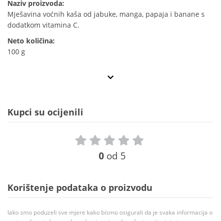
Naziv proizvoda:
Mješavina voćnih kaša od jabuke, manga, papaja i banane s
dodatkom vitamina C.
Neto količina:
100 g
Kupci su ocijenili
0
od 5
Korištenje podataka o proizvodu
Iako smo poduzeli sve mjere kako bismo osigurali da je svaka informacija o