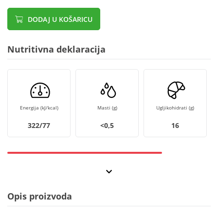
DODAJ U KOŠARICU
Nutritivna deklaracija
Energija (kJ/kcal)
Masti (g)
Ugljikohidrati (g)
322/77
<0,5
16
Opis proizvoda