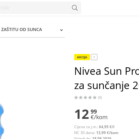
unčanje 200 ml - Konzum
 ZAŠTITU OD SUNCA
AKCIJA
!
Nivea Sun Pr
za sunčanje 
(0)
12
99
€/kom
Cijena za j.m.:
64,95 €/l
NC 30 dana:
13,99 €/kom
Vrijedi do:
18.08.2026