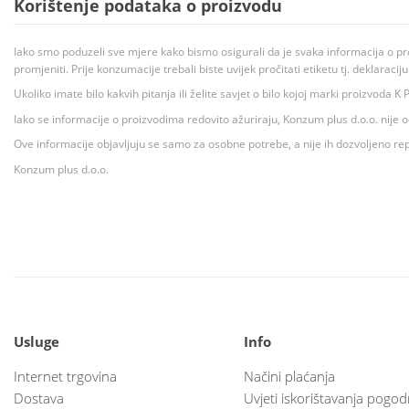
Korištenje podataka o proizvodu
Iako smo poduzeli sve mjere kako bismo osigurali da je svaka informacija o pr
promjeniti. Prije konzumacije trebali biste uvijek pročitati etiketu tj. deklaraci
Ukoliko imate bilo kakvih pitanja ili želite savjet o bilo kojoj marki proizvoda
Iako se informacije o proizvodima redovito ažuriraju, Konzum plus d.o.o. nije
Ove informacije objavljuju se samo za osobne potrebe, a nije ih dozvoljeno rep
Konzum plus d.o.o.
Usluge
Info
Internet trgovina
Načini plaćanja
Dostava
Uvjeti iskorištavanja pogod