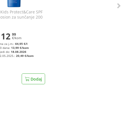
Kids Protect&Care SPF
 losion za sunčanje 200
ml
12
99
€/kom
ena za j.m.:
64,95 €/l
0 dana:
13,99 €/kom
jedi do:
18.08.2026
02.05.2025.:
20,49 €/kom
Dodaj