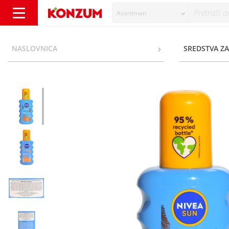
Asortiman
Nivea Sun Protect&Bronze SPF 30 Sprej za s
NASLOVNICA
SREDSTVA ZA