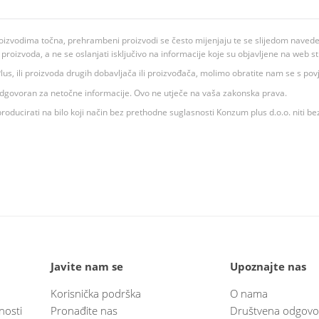
oizvodima točna, prehrambeni proizvodi se često mijenjaju te se slijedom navedeno
ju proizvoda, a ne se oslanjati isključivo na informacije koje su objavljene na web st
 K Plus, ili proizvoda drugih dobavljača ili proizvođača, molimo obratite nam se s p
 odgovoran za netočne informacije. Ovo ne utječe na vaša zakonska prava.
roducirati na bilo koji način bez prethodne suglasnosti Konzum plus d.o.o. niti be
Javite nam se
Upoznajte nas
Korisnička podrška
O nama
nosti
Pronađite nas
Društvena odgovo