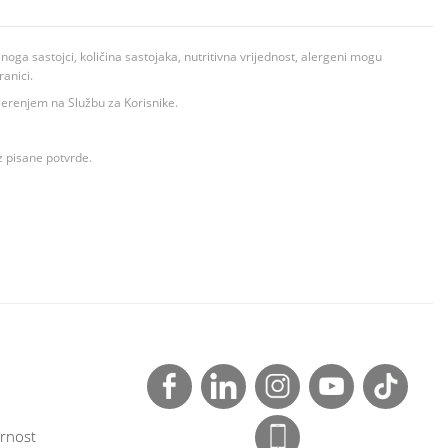
ga sastojci, količina sastojaka, nutritivna vrijednost, alergeni mogu
ranici.
ovjerenjem na Službu za Korisnike.
z pisane potvrde.
rnost