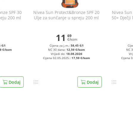
onze SPF 30
Nivea Sun Protect&Bronze SPF 20
Nivea Sun 
reju 200 ml
Ulje za sunčanje u spreju 200 ml
50+ Dječji
11
69
€/kom
 €/l
Cijena za j.m.:
58,45 €/l
Cij
49 €/kom
NC 30 dana:
12,59 €/kom
NC 3
Vrijedi do:
18.08.2026
Vri
Cijena 02.05.2025.:
17,59 €/kom
Cijena 
Dodaj
Dodaj