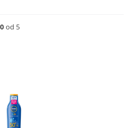
0
od 5