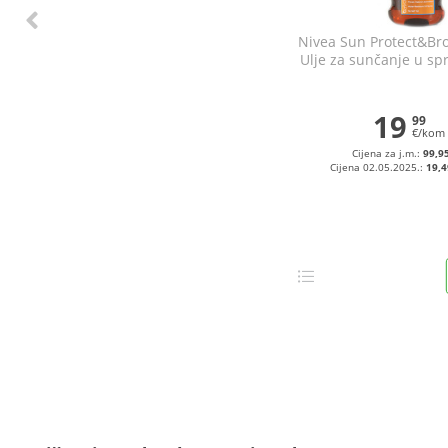
Nivea Sun Protect&Br
Ulje za sunčanje u sp
19
99
€/kom
Cijena za j.m.:
99,95
Cijena 02.05.2025.:
19,