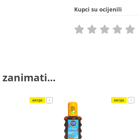
Kupci su ocijenili
 zanimati...
AKCIJA
!
AKCIJA
!