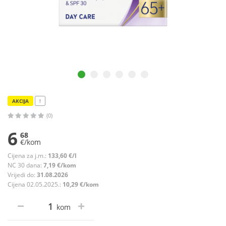
AKCIJA
!
(0)
6
68
€/kom
Cijena za j.m.:
133,60 €/l
NC 30 dana:
7,19 €/kom
Vrijedi do:
31.08.2026
Cijena 02.05.2025.:
10,29 €/kom
kom