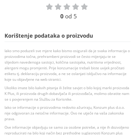
0
od 5
Korištenje podataka o proizvodu
Iako smo poduzeli sve mjere kako bismo osigurali da je svaka informacija o
proizvodima točna, prehrambeni proizvodi se često mijenjaju te se
slijedom navedenoga sastojci, količina sastojaka, nutritivna vrijednost,
alergeni mogu promjeniti. Prije konzumacije trebali biste uvijek pročitati
etiketu tj. deklaraciju proizvoda, a ne se oslanjati isključivo na informacije
koje su objavljene na web stranici.
Ukoliko imate bilo kakvih pitanja ili želite savjet o bilo kojoj marki proizvoda
K Plus, ili proizvoda drugih dobavljača ili proizvođača, molimo obratite nam
se s povjerenjem na Službu za Korisnike.
Iako se informacije o proizvodima redovito ažuriraju, Konzum plus d.o.o.
nije odgovoran za netočne informacije. Ovo ne utječe na vaša zakonska
prava.
Ove informacije objavljuju se samo za osobne potrebe, a nije ih dozvoljeno
reproducirati na bilo koji način bez prethodne suglasnosti Konzum plus