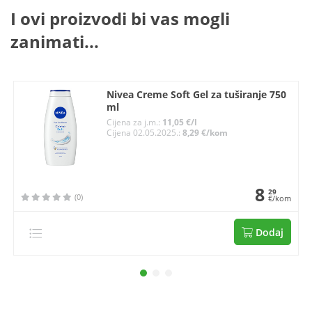
I ovi proizvodi bi vas mogli
zanimati...
Nivea Creme Soft Gel za tuširanje 750
ml
Cijena za j.m.:
11,05 €/l
Cijena 02.05.2025.:
8,29 €/kom
8
29
(0)
€/kom
Dodaj