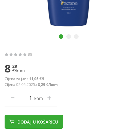
(0)
8
29
€/kom
Cijena za j.m.:
11,05 €/l
Cijena 02.05.2025.:
8,29 €/kom
kom
DODAJ U KOŠARICU