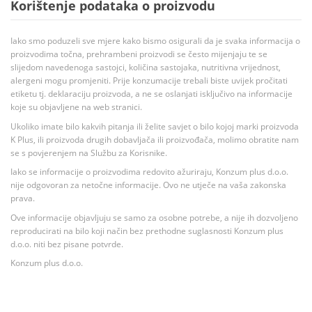
Korištenje podataka o proizvodu
Iako smo poduzeli sve mjere kako bismo osigurali da je svaka informacija o
proizvodima točna, prehrambeni proizvodi se često mijenjaju te se
slijedom navedenoga sastojci, količina sastojaka, nutritivna vrijednost,
alergeni mogu promjeniti. Prije konzumacije trebali biste uvijek pročitati
etiketu tj. deklaraciju proizvoda, a ne se oslanjati isključivo na informacije
koje su objavljene na web stranici.
Ukoliko imate bilo kakvih pitanja ili želite savjet o bilo kojoj marki proizvoda
K Plus, ili proizvoda drugih dobavljača ili proizvođača, molimo obratite nam
se s povjerenjem na Službu za Korisnike.
Iako se informacije o proizvodima redovito ažuriraju, Konzum plus d.o.o.
nije odgovoran za netočne informacije. Ovo ne utječe na vaša zakonska
prava.
Ove informacije objavljuju se samo za osobne potrebe, a nije ih dozvoljeno
reproducirati na bilo koji način bez prethodne suglasnosti Konzum plus
d.o.o. niti bez pisane potvrde.
Konzum plus d.o.o.