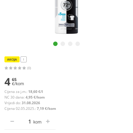
AKCIJA
!
(0)
4
65
€/kom
Cijena za j.m.:
18,60 €/l
NC 30 dana:
4,95 €/kom
Vrijedi do:
31.08.2026
Cijena 02.05.2025.:
7,19 €/kom
kom