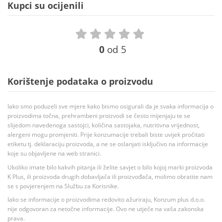
Kupci su ocijenili
0
od 5
Korištenje podataka o proizvodu
Iako smo poduzeli sve mjere kako bismo osigurali da je svaka informacija o
proizvodima točna, prehrambeni proizvodi se često mijenjaju te se
slijedom navedenoga sastojci, količina sastojaka, nutritivna vrijednost,
alergeni mogu promjeniti. Prije konzumacije trebali biste uvijek pročitati
etiketu tj. deklaraciju proizvoda, a ne se oslanjati isključivo na informacije
koje su objavljene na web stranici.
Ukoliko imate bilo kakvih pitanja ili želite savjet o bilo kojoj marki proizvoda
K Plus, ili proizvoda drugih dobavljača ili proizvođača, molimo obratite nam
se s povjerenjem na Službu za Korisnike.
Iako se informacije o proizvodima redovito ažuriraju, Konzum plus d.o.o.
nije odgovoran za netočne informacije. Ovo ne utječe na vaša zakonska
prava.