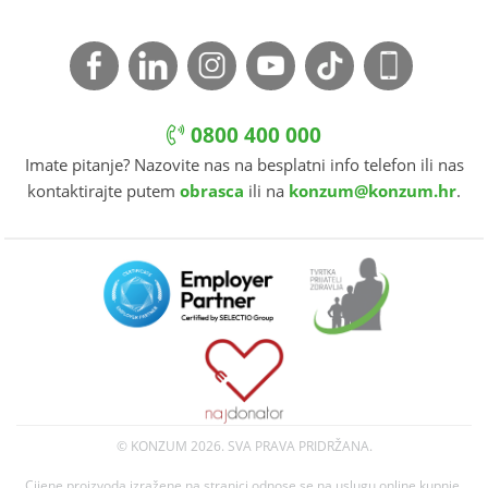
0800 400 000
Imate pitanje? Nazovite nas na besplatni info telefon ili nas
kontaktirajte putem
obrasca
ili na
konzum@konzum.hr
.
© KONZUM
2026. SVA PRAVA PRIDRŽANA.
Cijene proizvoda izražene na stranici odnose se na uslugu online kupnje.