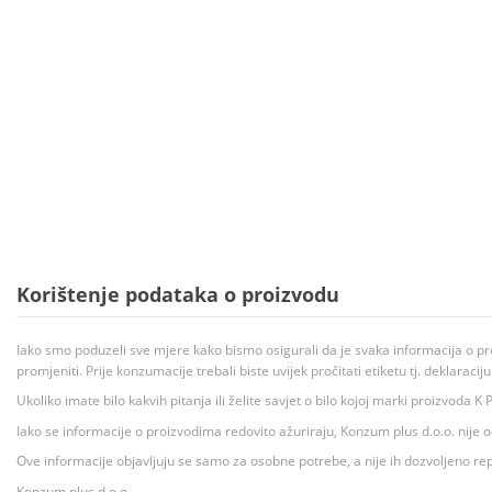
Korištenje podataka o proizvodu
Iako smo poduzeli sve mjere kako bismo osigurali da je svaka informacija o pr
promjeniti. Prije konzumacije trebali biste uvijek pročitati etiketu tj. deklaraci
Ukoliko imate bilo kakvih pitanja ili želite savjet o bilo kojoj marki proizvoda
Iako se informacije o proizvodima redovito ažuriraju, Konzum plus d.o.o. nije
Ove informacije objavljuju se samo za osobne potrebe, a nije ih dozvoljeno rep
Konzum plus d.o.o.