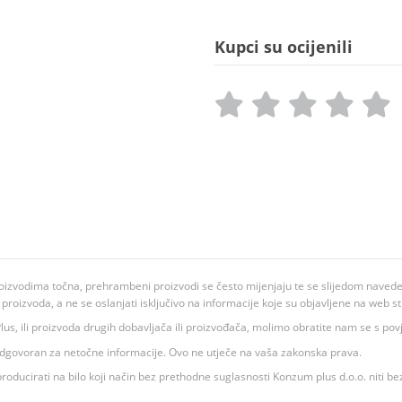
Kupci su ocijenili
oizvodima točna, prehrambeni proizvodi se često mijenjaju te se slijedom navedeno
ju proizvoda, a ne se oslanjati isključivo na informacije koje su objavljene na web st
 K Plus, ili proizvoda drugih dobavljača ili proizvođača, molimo obratite nam se s p
 odgovoran za netočne informacije. Ovo ne utječe na vaša zakonska prava.
roducirati na bilo koji način bez prethodne suglasnosti Konzum plus d.o.o. niti be