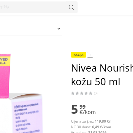
u 50 ml - Konzum
AKCIJA
!
Nivea Nouris
kožu 50 ml
(0)
5
99
€/kom
Cijena za j.m.:
119,80 €/l
NC 30 dana:
6,49 €/kom
Vrijedi do:
31.08.2026