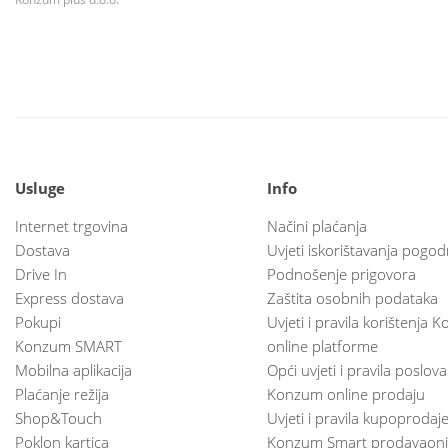
Usluge
Info
Internet trgovina
Načini plaćanja
Dostava
Uvjeti iskorištavanja pogod
Drive In
Podnošenje prigovora
Express dostava
Zaštita osobnih podataka
Pokupi
Uvjeti i pravila korištenja
Konzum SMART
online platforme
Mobilna aplikacija
Opći uvjeti i pravila poslov
Plaćanje režija
Konzum online prodaju
Shop&Touch
Uvjeti i pravila kupoprodaj
Poklon kartica
Konzum Smart prodavaoni