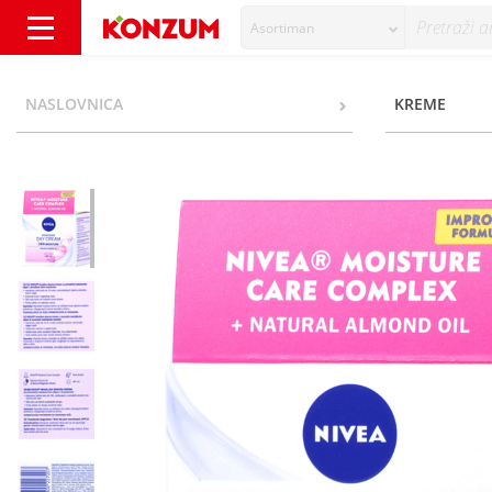
Asortiman
Nivea Nourishing Dnevna krema za suhu kož
NASLOVNICA
KREME