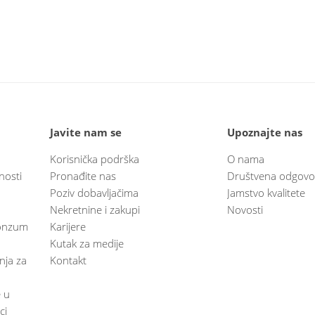
Javite nam se
Upoznajte nas
Korisnička podrška
O nama
nosti
Pronađite nas
Društvena odgovo
Poziv dobavljačima
Jamstvo kvalitete
Nekretnine i zakupi
Novosti
 Konzum
Karijere
Kutak za medije
anja za
Kontakt
e u
ci