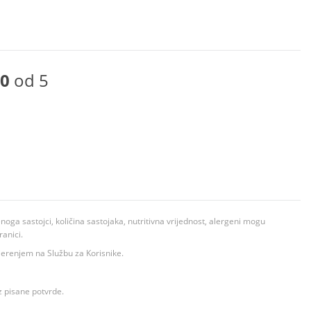
0
od 5
ga sastojci, količina sastojaka, nutritivna vrijednost, alergeni mogu
ranici.
ovjerenjem na Službu za Korisnike.
z pisane potvrde.