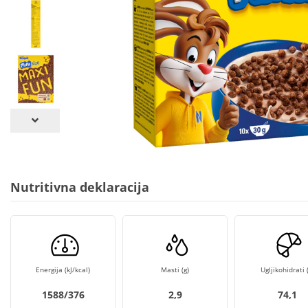
Nutritivna deklaracija
Energija (kJ/kcal)
Masti (g)
Ugljikohidrati (
1588/376
2,9
74,1