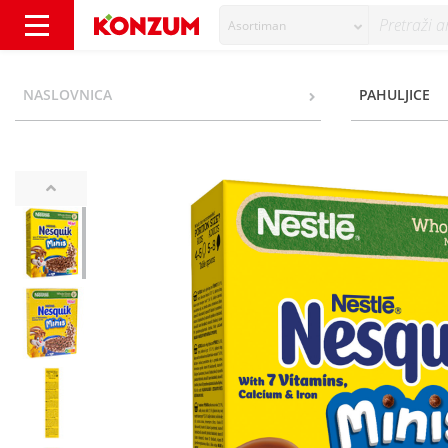
Asortiman
Nestlé Nesquik Žitne pahuljice minis 300 g 
NASLOVNICA
PAHULJICE