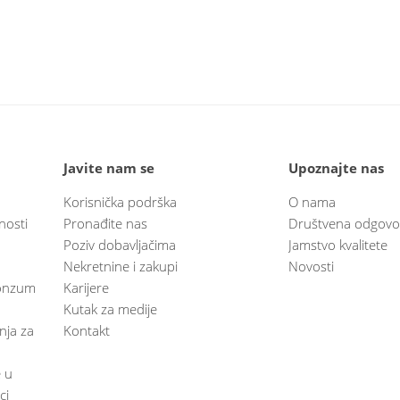
Javite nam se
Upoznajte nas
Korisnička podrška
O nama
nosti
Pronađite nas
Društvena odgovo
Poziv dobavljačima
Jamstvo kvalitete
Nekretnine i zakupi
Novosti
 Konzum
Karijere
Kutak za medije
anja za
Kontakt
e u
ci