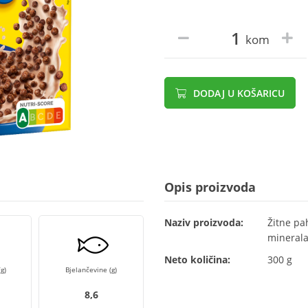
kom
DODAJ U KOŠARICU
Opis proizvoda
Naziv proizvoda:
Žitne pa
mineral
Neto količina:
300 g
g)
Bjelančevine (g)
8,6