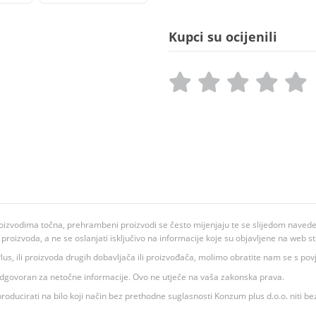
Kupci su ocijenili
oizvodima točna, prehrambeni proizvodi se često mijenjaju te se slijedom navedeno
ju proizvoda, a ne se oslanjati isključivo na informacije koje su objavljene na web st
 K Plus, ili proizvoda drugih dobavljača ili proizvođača, molimo obratite nam se s p
 odgovoran za netočne informacije. Ovo ne utječe na vaša zakonska prava.
roducirati na bilo koji način bez prethodne suglasnosti Konzum plus d.o.o. niti be