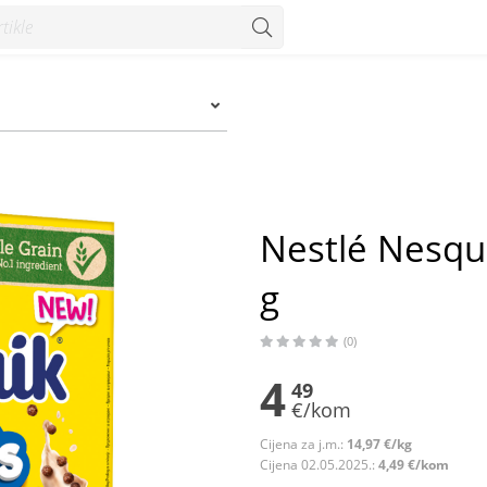
- Konzum
Nestlé Nesqui
g
(0)
4
49
€/kom
Cijena za j.m.:
14,97 €/kg
Cijena 02.05.2025.:
4,49 €/kom