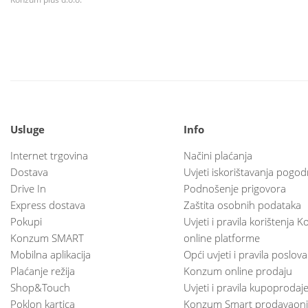
Usluge
Info
Internet trgovina
Načini plaćanja
Dostava
Uvjeti iskorištavanja pogod
Drive In
Podnošenje prigovora
Express dostava
Zaštita osobnih podataka
Pokupi
Uvjeti i pravila korištenja
Konzum SMART
online platforme
Mobilna aplikacija
Opći uvjeti i pravila poslov
Plaćanje režija
Konzum online prodaju
Shop&Touch
Uvjeti i pravila kupoprodaj
Poklon kartica
Konzum Smart prodavaoni