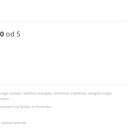
0
od 5
ga sastojci, količina sastojaka, nutritivna vrijednost, alergeni mogu
ranici.
ovjerenjem na Službu za Korisnike.
z pisane potvrde.