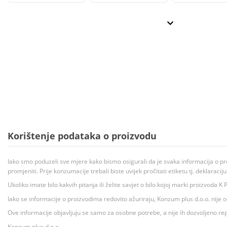
Korištenje podataka o proizvodu
Iako smo poduzeli sve mjere kako bismo osigurali da je svaka informacija o pr
promjeniti. Prije konzumacije trebali biste uvijek pročitati etiketu tj. deklaraci
Ukoliko imate bilo kakvih pitanja ili želite savjet o bilo kojoj marki proizvoda
Iako se informacije o proizvodima redovito ažuriraju, Konzum plus d.o.o. nije
Ove informacije objavljuju se samo za osobne potrebe, a nije ih dozvoljeno rep
Konzum plus d.o.o.