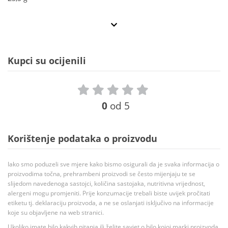
Kupci su ocijenili
0
od 5
Korištenje podataka o proizvodu
Iako smo poduzeli sve mjere kako bismo osigurali da je svaka informacija o
proizvodima točna, prehrambeni proizvodi se često mijenjaju te se
slijedom navedenoga sastojci, količina sastojaka, nutritivna vrijednost,
alergeni mogu promjeniti. Prije konzumacije trebali biste uvijek pročitati
etiketu tj. deklaraciju proizvoda, a ne se oslanjati isključivo na informacije
koje su objavljene na web stranici.
Ukoliko imate bilo kakvih pitanja ili želite savjet o bilo kojoj marki proizvoda