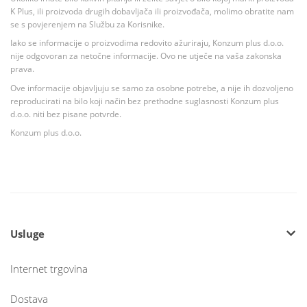
K Plus, ili proizvoda drugih dobavljača ili proizvođača, molimo obratite nam
se s povjerenjem na Službu za Korisnike.
Iako se informacije o proizvodima redovito ažuriraju, Konzum plus d.o.o.
nije odgovoran za netočne informacije. Ovo ne utječe na vaša zakonska
prava.
Ove informacije objavljuju se samo za osobne potrebe, a nije ih dozvoljeno
reproducirati na bilo koji način bez prethodne suglasnosti Konzum plus
d.o.o. niti bez pisane potvrde.
Konzum plus d.o.o.
Usluge
Internet trgovina
Dostava