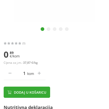
(0)
0
89
€/kom
Cijena za j.m.:
37,87 €/kg
kom
DODAJ U KOŠARICU
Nutritivna deklaracija