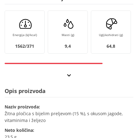
Energija (kJ/kcal)
Masti (g)
Ugljikohidrati (g)
1562/371
9,4
64,8
Opis proizvoda
Naziv proizvoda:
Žitna pločica s bijelim preljevom (15 %), s okusom jagode,
vitaminima i željezo
Neto količina:
23,5 g