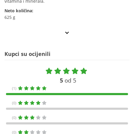
vitamina i minerala.
Neto količina:
625 g
Kupci su ocijenili
5
od 5
(1)
(0)
(0)
(0)