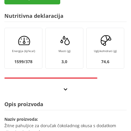
Nutritivna deklaracija
Energija (kJ/kcal)
Masti (g)
Ugljikohidrati (g)
1599/378
3,0
74,6
Opis proizvoda
Naziv proizvoda:
Žitne pahuljice za doručak čokoladnog okusa s dodatkom