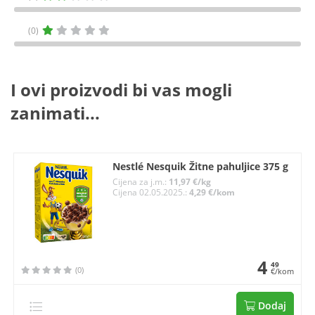
(0)
I ovi proizvodi bi vas mogli
zanimati...
Nestlé Nesquik Žitne pahuljice 375 g
Cijena za j.m.:
11,97 €/kg
Cijena 02.05.2025.:
4,29 €/kom
4
49
(0)
€/kom
Dodaj