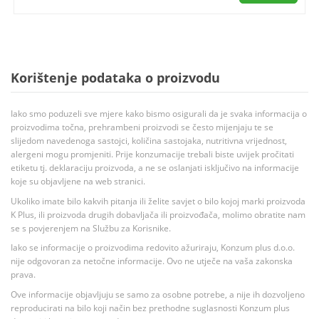
Korištenje podataka o proizvodu
Iako smo poduzeli sve mjere kako bismo osigurali da je svaka informacija o
proizvodima točna, prehrambeni proizvodi se često mijenjaju te se
slijedom navedenoga sastojci, količina sastojaka, nutritivna vrijednost,
alergeni mogu promjeniti. Prije konzumacije trebali biste uvijek pročitati
etiketu tj. deklaraciju proizvoda, a ne se oslanjati isključivo na informacije
koje su objavljene na web stranici.
Ukoliko imate bilo kakvih pitanja ili želite savjet o bilo kojoj marki proizvoda
K Plus, ili proizvoda drugih dobavljača ili proizvođača, molimo obratite nam
se s povjerenjem na Službu za Korisnike.
Iako se informacije o proizvodima redovito ažuriraju, Konzum plus d.o.o.
nije odgovoran za netočne informacije. Ovo ne utječe na vaša zakonska
prava.
Ove informacije objavljuju se samo za osobne potrebe, a nije ih dozvoljeno
reproducirati na bilo koji način bez prethodne suglasnosti Konzum plus