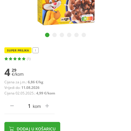
SUPER PRILIKA
!
(1)
4
29
€/kom
Cijena za j.m.:
6,86 €/kg
Vrijedi do:
11.08.2026
Cijena 02.05.2025.:
4,99 €/kom
kom
DODAJ U KOŠARICU