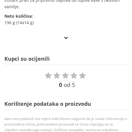
Instant prah za pripremu napitka od topive kave s okusom
vanilije.
Neto količina:
196 g (14x14 g)
Kupci su ocijenili
0
od 5
Korištenje podataka o proizvodu
Iako smo poduzeli sve mjere kako bismo osigurali da je svaka informacija o
proizvodima točna, prehrambeni proizvodi se često mijenjaju te se
slijedom navedenoga sastojci, količina sastojaka, nutritivna vrijednost,