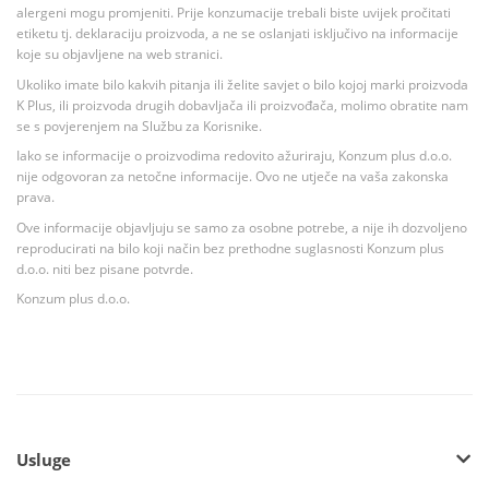
alergeni mogu promjeniti. Prije konzumacije trebali biste uvijek pročitati
etiketu tj. deklaraciju proizvoda, a ne se oslanjati isključivo na informacije
koje su objavljene na web stranici.
Ukoliko imate bilo kakvih pitanja ili želite savjet o bilo kojoj marki proizvoda
K Plus, ili proizvoda drugih dobavljača ili proizvođača, molimo obratite nam
se s povjerenjem na Službu za Korisnike.
Iako se informacije o proizvodima redovito ažuriraju, Konzum plus d.o.o.
nije odgovoran za netočne informacije. Ovo ne utječe na vaša zakonska
prava.
Ove informacije objavljuju se samo za osobne potrebe, a nije ih dozvoljeno
reproducirati na bilo koji način bez prethodne suglasnosti Konzum plus
d.o.o. niti bez pisane potvrde.
Konzum plus d.o.o.
Usluge