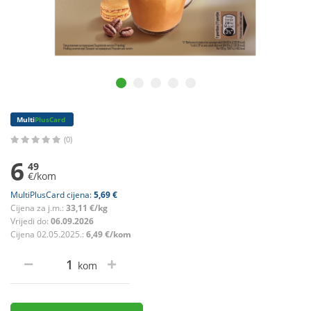
Multi
PlusCard
(0)
6
49
€/kom
MultiPlusCard cijena:
5,69 €
Cijena za j.m.:
33,11 €/kg
Vrijedi do:
06.09.2026
Cijena 02.05.2025.:
6,49 €/kom
kom