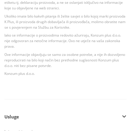
etiketu tj. deklaraciju proizvoda, a ne se oslanjati isključivo na informacije
koje su objavljene na web stranici.
Ukoliko imate bilo kakvih pitanja ili želite savjet o bilo kojoj marki proizvoda
K Plus, ili proizvoda drugih dobavljača ili proizvođača, molimo obratite nam
se s povjerenjem na Službu za Korisnike.
Iako se informacije o proizvodima redovito ažuriraju, Konzum plus d.o.o.
nije odgovoran za netočne informacije. Ovo ne utječe na vaša zakonska
prava.
Ove informacije objavljuju se samo za osobne potrebe, a nije ih dozvoljeno
reproducirati na bilo koji način bez prethodne suglasnosti Konzum plus
d.o.o. niti bez pisane potvrde.
Konzum plus d.o.o.
Usluge