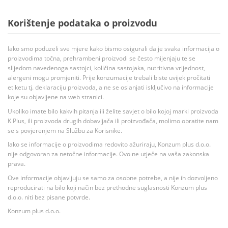
Korištenje podataka o proizvodu
Iako smo poduzeli sve mjere kako bismo osigurali da je svaka informacija o
proizvodima točna, prehrambeni proizvodi se često mijenjaju te se
slijedom navedenoga sastojci, količina sastojaka, nutritivna vrijednost,
alergeni mogu promjeniti. Prije konzumacije trebali biste uvijek pročitati
etiketu tj. deklaraciju proizvoda, a ne se oslanjati isključivo na informacije
koje su objavljene na web stranici.
Ukoliko imate bilo kakvih pitanja ili želite savjet o bilo kojoj marki proizvoda
K Plus, ili proizvoda drugih dobavljača ili proizvođača, molimo obratite nam
se s povjerenjem na Službu za Korisnike.
Iako se informacije o proizvodima redovito ažuriraju, Konzum plus d.o.o.
nije odgovoran za netočne informacije. Ovo ne utječe na vaša zakonska
prava.
Ove informacije objavljuju se samo za osobne potrebe, a nije ih dozvoljeno
reproducirati na bilo koji način bez prethodne suglasnosti Konzum plus
d.o.o. niti bez pisane potvrde.
Konzum plus d.o.o.