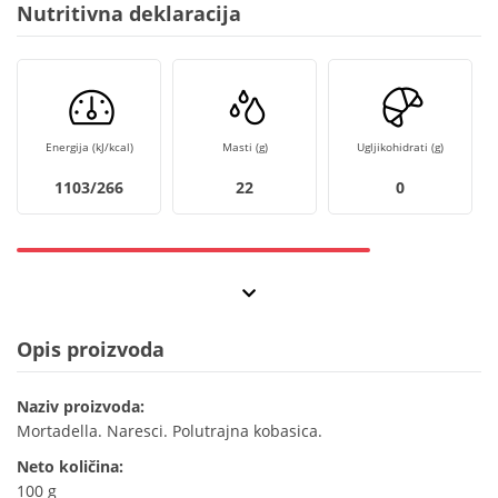
Nutritivna deklaracija
Energija (kJ/kcal)
Masti (g)
Ugljikohidrati (g)
1103/266
22
0
Opis proizvoda
Naziv proizvoda:
Mortadella. Naresci. Polutrajna kobasica.
Neto količina:
100 g