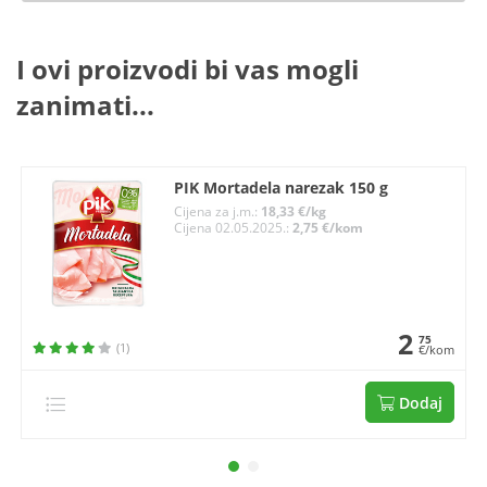
I ovi proizvodi bi vas mogli
zanimati...
PIK Mortadela narezak 150 g
Cijena za j.m.:
18,33 €/kg
Cijena 02.05.2025.:
2,75 €/kom
2
75
(1)
€/kom
Dodaj