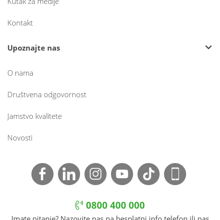
Kutak za medije
Kontakt
Upoznajte nas
O nama
Društvena odgovornost
Jamstvo kvalitete
Novosti
0800 400 000
Imate pitanje? Nazovite nas na besplatni info telefon ili nas