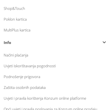
Shop&Touch
Poklon kartica
MultiPlus kartica
Info
Načini plaćanja
Uvjeti iskorištavanja pogodnosti
Podnošenje prigovora
Zaštita osobnih podataka
Uvjeti i pravila korištenja Konzum online platforme
Opći uvjeti i pravila poslovanja za Konzum online prodaju