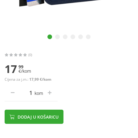
(0)
17
99
€/kom
Cijena za j.m.:
17,99 €/kom
kom
DODAJ U KOŠARICU