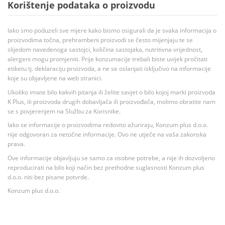
Korištenje podataka o proizvodu
Iako smo poduzeli sve mjere kako bismo osigurali da je svaka informacija o
proizvodima točna, prehrambeni proizvodi se često mijenjaju te se
slijedom navedenoga sastojci, količina sastojaka, nutritivna vrijednost,
alergeni mogu promjeniti. Prije konzumacije trebali biste uvijek pročitati
etiketu tj. deklaraciju proizvoda, a ne se oslanjati isključivo na informacije
koje su objavljene na web stranici.
Ukoliko imate bilo kakvih pitanja ili želite savjet o bilo kojoj marki proizvoda
K Plus, ili proizvoda drugih dobavljača ili proizvođača, molimo obratite nam
se s povjerenjem na Službu za Korisnike.
Iako se informacije o proizvodima redovito ažuriraju, Konzum plus d.o.o.
nije odgovoran za netočne informacije. Ovo ne utječe na vaša zakonska
prava.
Ove informacije objavljuju se samo za osobne potrebe, a nije ih dozvoljeno
reproducirati na bilo koji način bez prethodne suglasnosti Konzum plus
d.o.o. niti bez pisane potvrde.
Konzum plus d.o.o.