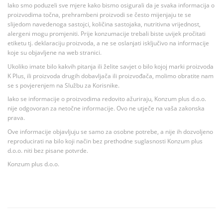
Iako smo poduzeli sve mjere kako bismo osigurali da je svaka informacija o
proizvodima točna, prehrambeni proizvodi se često mijenjaju te se
slijedom navedenoga sastojci, količina sastojaka, nutritivna vrijednost,
alergeni mogu promjeniti. Prije konzumacije trebali biste uvijek pročitati
etiketu tj. deklaraciju proizvoda, a ne se oslanjati isključivo na informacije
koje su objavljene na web stranici.
Ukoliko imate bilo kakvih pitanja ili želite savjet o bilo kojoj marki proizvoda
K Plus, ili proizvoda drugih dobavljača ili proizvođača, molimo obratite nam
se s povjerenjem na Službu za Korisnike.
Iako se informacije o proizvodima redovito ažuriraju, Konzum plus d.o.o.
nije odgovoran za netočne informacije. Ovo ne utječe na vaša zakonska
prava.
Ove informacije objavljuju se samo za osobne potrebe, a nije ih dozvoljeno
reproducirati na bilo koji način bez prethodne suglasnosti Konzum plus
d.o.o. niti bez pisane potvrde.
Konzum plus d.o.o.