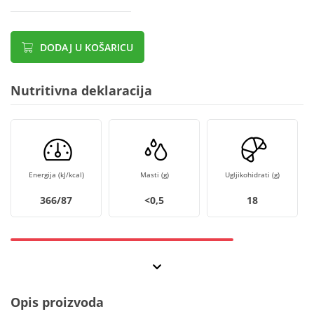
DODAJ U KOŠARICU
Nutritivna deklaracija
Energija (kJ/kcal)
Masti (g)
Ugljikohidrati (g)
366/87
<0,5
18
Opis proizvoda