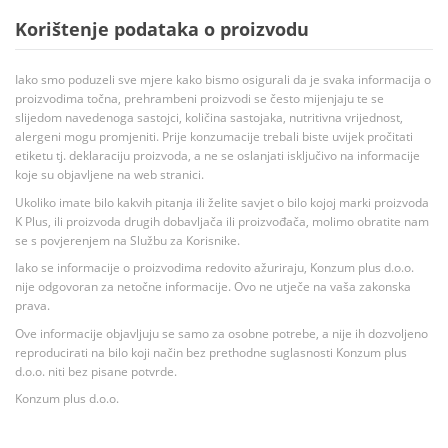
Korištenje podataka o proizvodu
Iako smo poduzeli sve mjere kako bismo osigurali da je svaka informacija o
proizvodima točna, prehrambeni proizvodi se često mijenjaju te se
slijedom navedenoga sastojci, količina sastojaka, nutritivna vrijednost,
alergeni mogu promjeniti. Prije konzumacije trebali biste uvijek pročitati
etiketu tj. deklaraciju proizvoda, a ne se oslanjati isključivo na informacije
koje su objavljene na web stranici.
Ukoliko imate bilo kakvih pitanja ili želite savjet o bilo kojoj marki proizvoda
K Plus, ili proizvoda drugih dobavljača ili proizvođača, molimo obratite nam
se s povjerenjem na Službu za Korisnike.
Iako se informacije o proizvodima redovito ažuriraju, Konzum plus d.o.o.
nije odgovoran za netočne informacije. Ovo ne utječe na vaša zakonska
prava.
Ove informacije objavljuju se samo za osobne potrebe, a nije ih dozvoljeno
reproducirati na bilo koji način bez prethodne suglasnosti Konzum plus
d.o.o. niti bez pisane potvrde.
Konzum plus d.o.o.