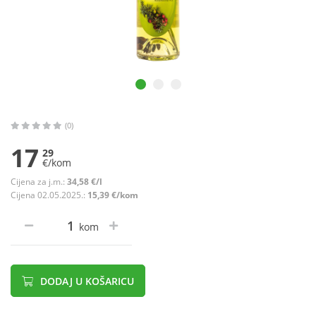
(0)
17
29
€/kom
Cijena za j.m.:
34,58 €/l
Cijena 02.05.2025.:
15,39 €/kom
kom
DODAJ U KOŠARICU