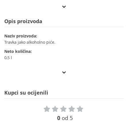
Opis proizvoda
Naziv proizvoda:
Travka jako alkoholno piće.
Neto količina:
0,5 l
Kupci su ocijenili
0
od 5