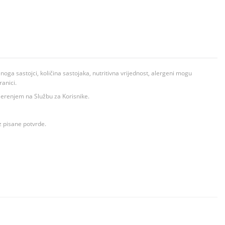
ga sastojci, količina sastojaka, nutritivna vrijednost, alergeni mogu
ranici.
ovjerenjem na Službu za Korisnike.
z pisane potvrde.