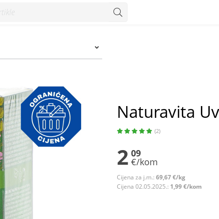
Naturavita Uv
(2)
2
09
€/kom
Cijena za j.m.:
69,67 €/kg
Cijena 02.05.2025.:
1,99 €/kom