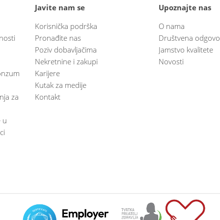
Javite nam se
Upoznajte nas
Korisnička podrška
O nama
nosti
Pronađite nas
Društvena odgovo
Poziv dobavljačima
Jamstvo kvalitete
Nekretnine i zakupi
Novosti
 Konzum
Karijere
Kutak za medije
anja za
Kontakt
e u
ci