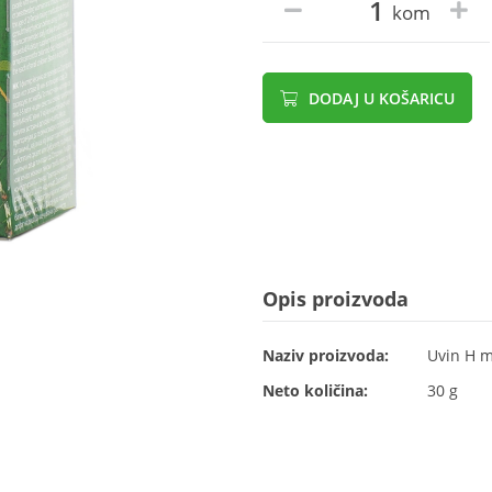
kom
DODAJ U KOŠARICU
Opis proizvoda
Naziv proizvoda:
Uvin H m
Neto količina:
30 g