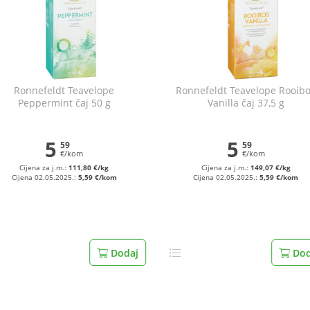
Ronnefeldt Teavelope
Ronnefeldt Teavelope Rooib
Peppermint čaj 50 g
Vanilla čaj 37,5 g
5
5
59
59
€/kom
€/kom
Cijena za j.m.:
111,80 €/kg
Cijena za j.m.:
149,07 €/kg
Cijena 02.05.2025.:
5,59 €/kom
Cijena 02.05.2025.:
5,59 €/kom
Dodaj
Dod