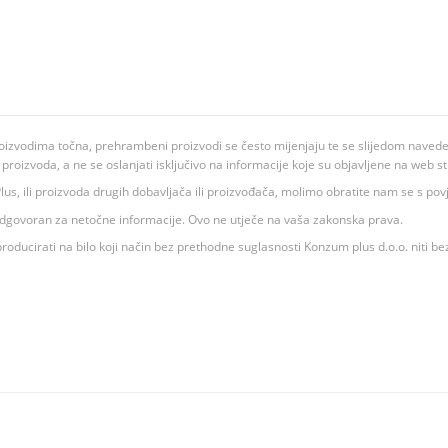
oizvodima točna, prehrambeni proizvodi se često mijenjaju te se slijedom navedeno
ju proizvoda, a ne se oslanjati isključivo na informacije koje su objavljene na web st
 K Plus, ili proizvoda drugih dobavljača ili proizvođača, molimo obratite nam se s p
 odgovoran za netočne informacije. Ovo ne utječe na vaša zakonska prava.
roducirati na bilo koji način bez prethodne suglasnosti Konzum plus d.o.o. niti be