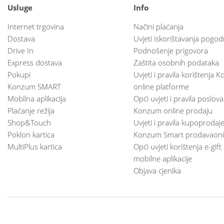
Usluge
Info
Internet trgovina
Načini plaćanja
Dostava
Uvjeti iskorištavanja pogod
Drive In
Podnošenje prigovora
Express dostava
Zaštita osobnih podataka
Pokupi
Uvjeti i pravila korištenja
Konzum SMART
online platforme
Mobilna aplikacija
Opći uvjeti i pravila poslov
Plaćanje režija
Konzum online prodaju
Shop&Touch
Uvjeti i pravila kupoprodaj
Poklon kartica
Konzum Smart prodavaoni
MultiPlus kartica
Opći uvjeti korištenja e-gift
mobilne aplikacije
Objava cjenika