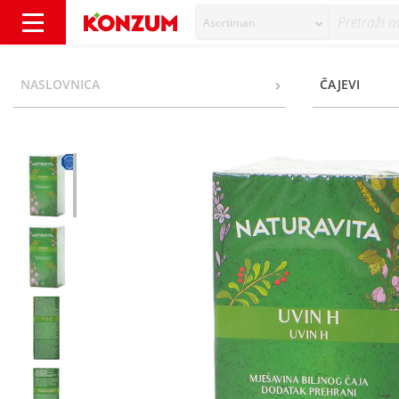
Asortiman
Naturavita Uvin H čaj 30 g - Konzum
NASLOVNICA
ČAJEVI