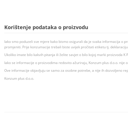
Korištenje podataka o proizvodu
Iako smo poduzeli sve mjere kako bismo osigurali da je svaka informacija o pr
promjeniti. Prije konzumacije trebali biste uvijek pročitati etiketu tj. deklaraci
Ukoliko imate bilo kakvih pitanja ili želite savjet o bilo kojoj marki proizvoda
Iako se informacije o proizvodima redovito ažuriraju, Konzum plus d.o.o. nije
Ove informacije objavljuju se samo za osobne potrebe, a nije ih dozvoljeno rep
Konzum plus d.o.o.