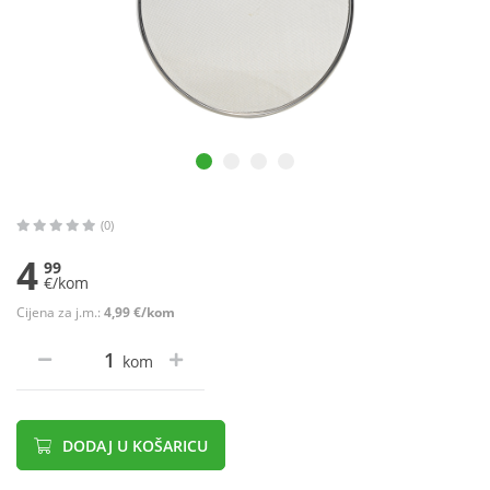
(0)
4
99
€/kom
Cijena za j.m.:
4,99 €/kom
kom
DODAJ U KOŠARICU