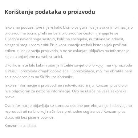
Korištenje podataka o proizvodu
Iako smo poduzeli sve mjere kako bismo osigurali da je svaka informacija o
proizvodima točna, prehrambeni proizvodi se često mijenjaju te se
slijedom navedenoga sastojci, količina sastojaka, nutritivna vrijednost,
alergeni mogu promjeniti. Prije konzumacije trebali biste uvijek pročitati
etiketu tj. deklaraciju proizvoda, a ne se oslanjati isključivo na informacije
koje su objavljene na web stranici.
Ukoliko imate bilo kakvih pitanja ili želite savjet o bilo kojoj marki proizvoda
K Plus, ili proizvoda drugih dobavljača ili proizvođača, molimo obratite nam
se s povjerenjem na Službu za Korisnike.
Iako se informacije o proizvodima redovito ažuriraju, Konzum plus d.o.o.
nije odgovoran za netočne informacije. Ovo ne utječe na vaša zakonska
prava.
Ove informacije objavljuju se samo za osobne potrebe, a nije ih dozvoljeno
reproducirati na bilo koji način bez prethodne suglasnosti Konzum plus
d.o.o. niti bez pisane potvrde.
Konzum plus d.o.o.