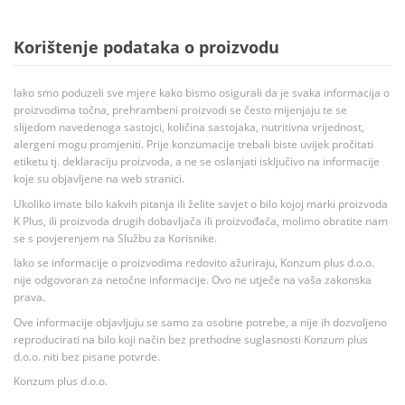
Korištenje podataka o proizvodu
Iako smo poduzeli sve mjere kako bismo osigurali da je svaka informacija o
proizvodima točna, prehrambeni proizvodi se često mijenjaju te se
slijedom navedenoga sastojci, količina sastojaka, nutritivna vrijednost,
alergeni mogu promjeniti. Prije konzumacije trebali biste uvijek pročitati
etiketu tj. deklaraciju proizvoda, a ne se oslanjati isključivo na informacije
koje su objavljene na web stranici.
Ukoliko imate bilo kakvih pitanja ili želite savjet o bilo kojoj marki proizvoda
K Plus, ili proizvoda drugih dobavljača ili proizvođača, molimo obratite nam
se s povjerenjem na Službu za Korisnike.
Iako se informacije o proizvodima redovito ažuriraju, Konzum plus d.o.o.
nije odgovoran za netočne informacije. Ovo ne utječe na vaša zakonska
prava.
Ove informacije objavljuju se samo za osobne potrebe, a nije ih dozvoljeno
reproducirati na bilo koji način bez prethodne suglasnosti Konzum plus
d.o.o. niti bez pisane potvrde.
Konzum plus d.o.o.