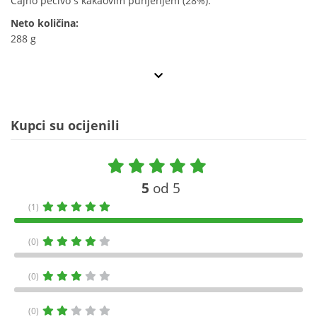
Čajno pecivo s kakaovim punjenjem (28%).
Neto količina:
288 g
Kupci su ocijenili
5
od 5
(1)
(0)
(0)
(0)