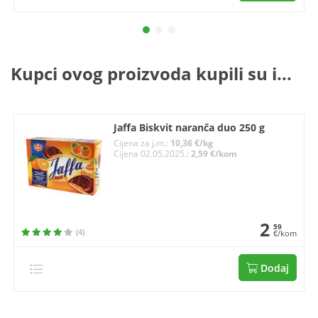
Kupci ovog proizvoda kupili su i...
Jaffa Biskvit naranča duo 250 g
Cijena za j.m.:
10,36 €/kg
Cijena 02.05.2025.:
2,59 €/kom
2
59
(4)
€/kom
Dodaj