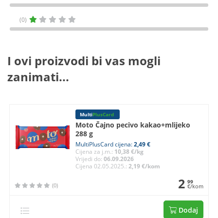
(0)
I ovi proizvodi bi vas mogli
zanimati...
Multi
PlusCard
Moto Čajno pecivo kakao+mlijeko
288 g
MultiPlusCard cijena:
2,49 €
Cijena za j.m.:
10,38 €/kg
Vrijedi do:
06.09.2026
Cijena 02.05.2025.:
2,19 €/kom
2
99
(0)
€/kom
Dodaj