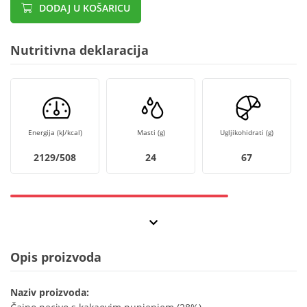
DODAJ U KOŠARICU
Nutritivna deklaracija
Energija (kJ/kcal)
Masti (g)
Ugljikohidrati (g)
2129/508
24
67
Opis proizvoda
Naziv proizvoda: