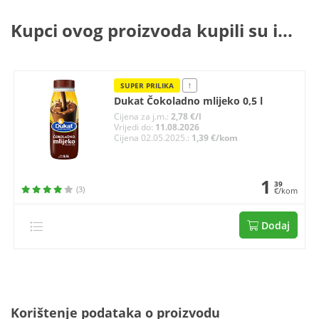
Kupci ovog proizvoda kupili su i...
SUPER PRILIKA
!
Dukat Čokoladno mlijeko 0,5 l
Cijena za j.m.:
2,78 €/l
Vrijedi do:
11.08.2026
Cijena 02.05.2025.:
1,39 €/kom
1
39
(3)
€/kom
Dodaj
Korištenje podataka o proizvodu