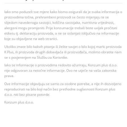
Iako smo poduzeli sve mjere kako bismo osigurali da je svaka informacija o
proizvodima točna, prehrambeni proizvodi se često mijenjaju te se
slijedom navedenoga sastojci, količina sastojaka, nutritivna vrijednost,
alergeni mogu promjeniti. Prije konzumacije trebali biste uvijek pročitati
etiketu tj. deklaraciju proizvoda, a ne se oslanjati isključivo na informacije
koje su objavljene na web stranici.
Ukoliko imate bilo kakvih pitanja ili želite savjet o bilo kojoj marki proizvoda
K Plus, ili proizvoda drugih dobavljača ili proizvođača, molimo obratite nam
se s povjerenjem na Službu za Korisnike.
Iako se informacije o proizvodima redovito ažuriraju, Konzum plus d.o.o.
nije odgovoran za netočne informacije. Ovo ne utječe na vaša zakonska
prava.
Ove informacije objavljuju se samo za osobne potrebe, a nije ih dozvoljeno
reproducirati na bilo koji način bez prethodne suglasnosti Konzum plus
d.o.o. niti bez pisane potvrde.
Konzum plus d.o.o.