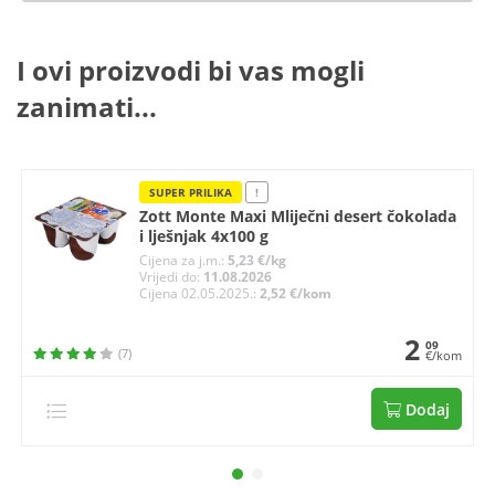
I ovi proizvodi bi vas mogli
zanimati...
SUPER PRILIKA
!
Zott Monte Maxi Mliječni desert čokolada
i lješnjak 4x100 g
Cijena za j.m.:
5,23 €/kg
Vrijedi do:
11.08.2026
Cijena 02.05.2025.:
2,52 €/kom
2
09
(7)
€/kom
Dodaj