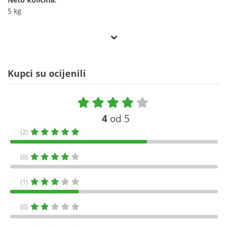
5 kg
Kupci su ocijenili
4
od 5
(2)
(0)
(1)
(0)