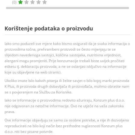
(0)
Korištenje podataka o proizvodu
Iako smo poduzeli sve mjere kako bismo osigurali da je svaka informacija o
proizvodima točna, prehrambeni proizvodi se često mijenjaju te se
slijedom navedenoga sastojci, količina sastojaka, nutritivna vrijednost,
alergeni mogu promjeniti. Prije konzumacije trebali biste uvijek pročitati
etiketu tj. deklaraciju proizvoda, a ne se oslanjati isključivo na informacije
koje su objavljene na web stranici.
Ukoliko imate bilo kakvih pitanja ili želite savjet o bilo kojoj marki proizvoda
K Plus, ili proizvoda drugih dobavljača ili proizvođača, molimo obratite nam
se s povjerenjem na Službu za Korisnike.
Iako se informacije o proizvodima redovito ažuriraju, Konzum plus d.o.o.
nije odgovoran za netočne informacije. Ovo ne utječe na vaša zakonska
prava.
Ove informacije objavljuju se samo za osobne potrebe, a nije ih dozvoljeno
reproducirati na bilo koji način bez prethodne suglasnosti Konzum plus
d.o.o. niti bez pisane potvrde.