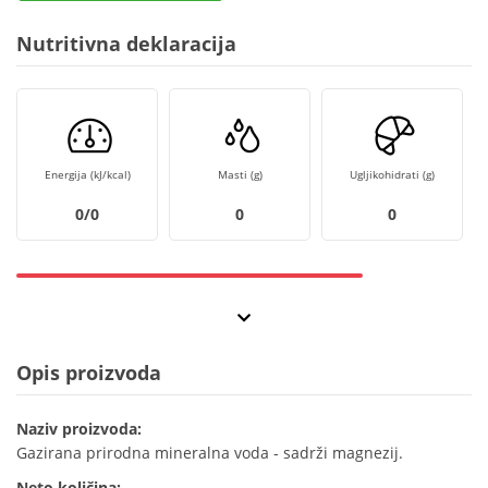
Nutritivna deklaracija
Energija (kJ/kcal)
Masti (g)
Ugljikohidrati (g)
0/0
0
0
Opis proizvoda
Naziv proizvoda:
Gazirana prirodna mineralna voda - sadrži magnezij.
Neto količina: