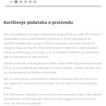
(0)
Korištenje podataka o proizvodu
Iako smo poduzeli sve mjere kako bismo osigurali da je svaka informacija o
proizvodima točna, prehrambeni proizvodi se često mijenjaju te se
slijedom navedenoga sastojci, količina sastojaka, nutritivna vrijednost,
alergeni mogu promjeniti. Prije konzumacije trebali biste uvijek pročitati
etiketu tj. deklaraciju proizvoda, a ne se oslanjati isključivo na informacije
koje su objavljene na web stranici.
Ukoliko imate bilo kakvih pitanja ili želite savjet o bilo kojoj marki proizvoda
K Plus, ili proizvoda drugih dobavljača ili proizvođača, molimo obratite nam
se s povjerenjem na Službu za Korisnike.
Iako se informacije o proizvodima redovito ažuriraju, Konzum plus d.o.o.
nije odgovoran za netočne informacije. Ovo ne utječe na vaša zakonska
prava.
Ove informacije objavljuju se samo za osobne potrebe, a nije ih dozvoljeno
reproducirati na bilo koji način bez prethodne suglasnosti Konzum plus
d.o.o. niti bez pisane potvrde.