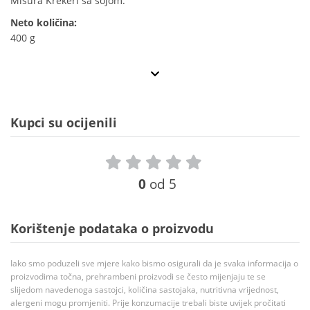
Misura Krekeri sa sojom.
Neto količina:
400 g
Kupci su ocijenili
0
od 5
Korištenje podataka o proizvodu
Iako smo poduzeli sve mjere kako bismo osigurali da je svaka informacija o
proizvodima točna, prehrambeni proizvodi se često mijenjaju te se
slijedom navedenoga sastojci, količina sastojaka, nutritivna vrijednost,
alergeni mogu promjeniti. Prije konzumacije trebali biste uvijek pročitati