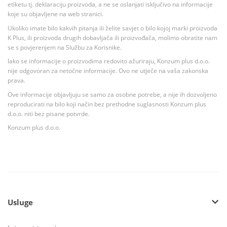
etiketu tj. deklaraciju proizvoda, a ne se oslanjati isključivo na informacije
koje su objavljene na web stranici.
Ukoliko imate bilo kakvih pitanja ili želite savjet o bilo kojoj marki proizvoda
K Plus, ili proizvoda drugih dobavljača ili proizvođača, molimo obratite nam
se s povjerenjem na Službu za Korisnike.
Iako se informacije o proizvodima redovito ažuriraju, Konzum plus d.o.o.
nije odgovoran za netočne informacije. Ovo ne utječe na vaša zakonska
prava.
Ove informacije objavljuju se samo za osobne potrebe, a nije ih dozvoljeno
reproducirati na bilo koji način bez prethodne suglasnosti Konzum plus
d.o.o. niti bez pisane potvrde.
Konzum plus d.o.o.
Usluge