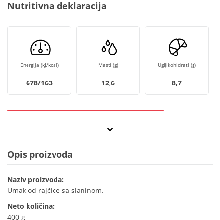
Nutritivna deklaracija
Energija (kJ/kcal)
Masti (g)
Ugljikohidrati (g)
678/163
12,6
8,7
Opis proizvoda
Naziv proizvoda:
Umak od rajčice sa slaninom.
Neto količina:
400 g