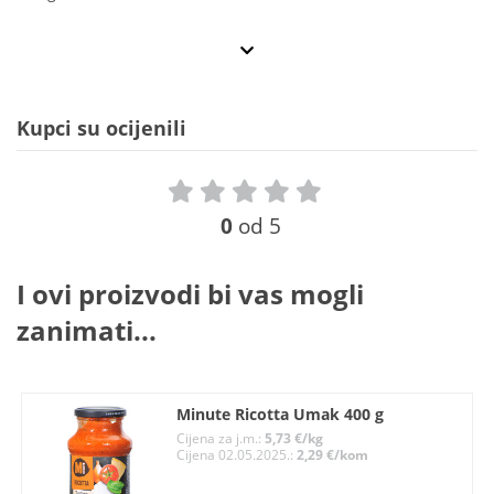
Kupci su ocijenili
0
od 5
I ovi proizvodi bi vas mogli
zanimati...
Minute Ricotta Umak 400 g
Cijena za j.m.:
5,73 €/kg
Cijena 02.05.2025.:
2,29 €/kom