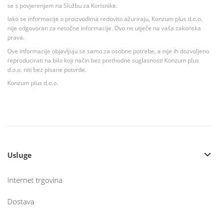
se s povjerenjem na Službu za Korisnike.
Iako se informacije o proizvodima redovito ažuriraju, Konzum plus d.o.o.
nije odgovoran za netočne informacije. Ovo ne utječe na vaša zakonska
prava.
Ove informacije objavljuju se samo za osobne potrebe, a nije ih dozvoljeno
reproducirati na bilo koji način bez prethodne suglasnosti Konzum plus
d.o.o. niti bez pisane potvrde.
Konzum plus d.o.o.
Usluge
Internet trgovina
Dostava