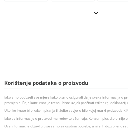
Korištenje podataka o proizvodu
Iako smo poduzeli sve mjere kako bismo osigurali da je svaka informacija o pr
promjeniti. Prije konzumacije trebali biste uvijek pročitati etiketu tj. deklaraci
Ukoliko imate bilo kakvih pitanja ili želite savjet o bilo kojoj marki proizvoda
Iako se informacije o proizvodima redovito ažuriraju, Konzum plus d.o.o. nije
Ove informacije objavljuju se samo za osobne potrebe, a nije ih dozvoljeno rep