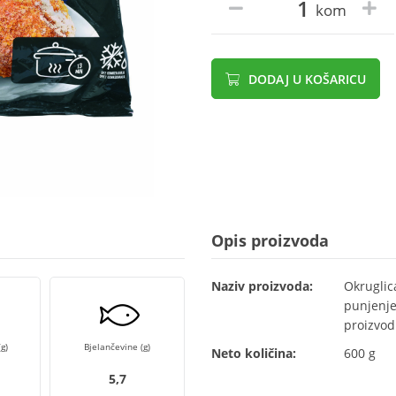
kom
DODAJ U KOŠARICU
Opis proizvoda
Naziv proizvoda:
Okruglic
punjenje
proizvod
g)
Bjelančevine (g)
Neto količina:
600 g
5,7