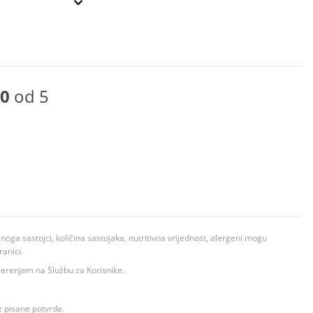
0
od 5
ga sastojci, količina sastojaka, nutritivna vrijednost, alergeni mogu
ranici.
ovjerenjem na Službu za Korisnike.
z pisane potvrde.