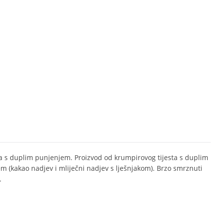
a s duplim punjenjem. Proizvod od krumpirovog tijesta s duplim
m (kakao nadjev i mliječni nadjev s lješnjakom). Brzo smrznuti
.