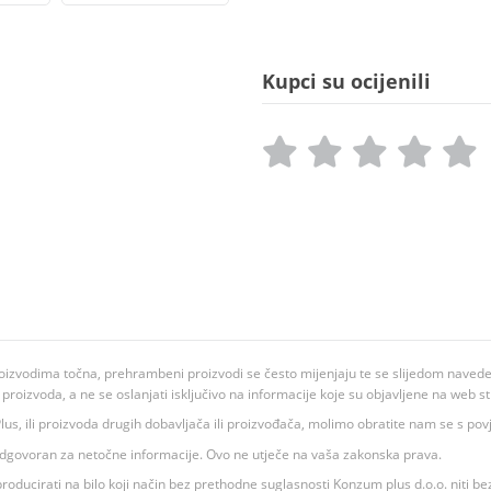
Kupci su ocijenili
oizvodima točna, prehrambeni proizvodi se često mijenjaju te se slijedom navedeno
ju proizvoda, a ne se oslanjati isključivo na informacije koje su objavljene na web st
 K Plus, ili proizvoda drugih dobavljača ili proizvođača, molimo obratite nam se s p
 odgovoran za netočne informacije. Ovo ne utječe na vaša zakonska prava.
roducirati na bilo koji način bez prethodne suglasnosti Konzum plus d.o.o. niti be