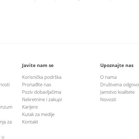
Javite nam se
Upoznajte nas
Korisnička podrška
O nama
nosti
Pronađite nas
Društvena odgovo
Poziv dobavljačima
Jamstvo kvalitete
Nekretnine i zakupi
Novosti
 Konzum
Karijere
Kutak za medije
anja za
Kontakt
e u