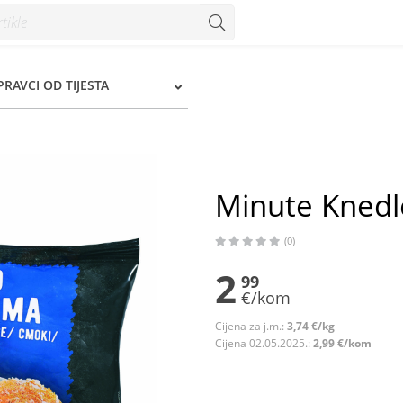
IPRAVCI OD TIJESTA
Minute Knedl
(0)
2
99
€/kom
Cijena za j.m.:
3,74 €/kg
Cijena 02.05.2025.:
2,99 €/kom