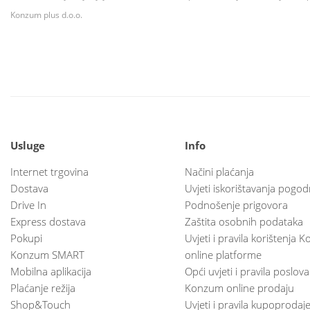
Konzum plus d.o.o.
Usluge
Info
Internet trgovina
Načini plaćanja
Dostava
Uvjeti iskorištavanja pogod
Drive In
Podnošenje prigovora
Express dostava
Zaštita osobnih podataka
Pokupi
Uvjeti i pravila korištenja
Konzum SMART
online platforme
Mobilna aplikacija
Opći uvjeti i pravila poslov
Plaćanje režija
Konzum online prodaju
Shop&Touch
Uvjeti i pravila kupoprodaj