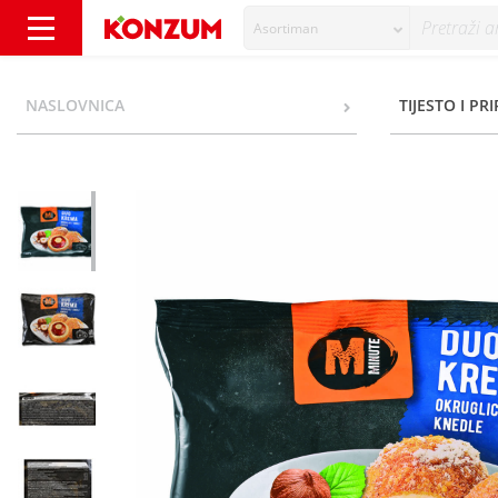
Asortiman
Minute Knedle duo krema 600 g - Konzum
NASLOVNICA
TIJESTO I PR