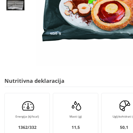
Nutritivna deklaracija
Energija (kJ/kcal)
Masti (g)
Ugljikohidrati (
1362/332
11,5
50,1