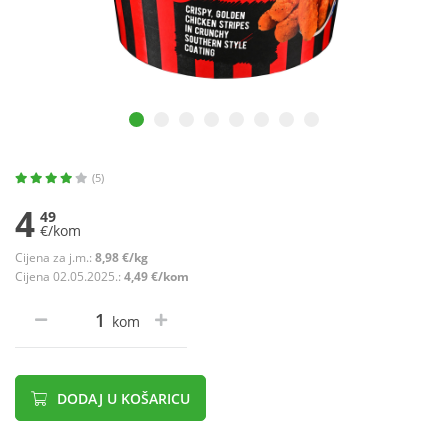
(5)
4
49
€/kom
Cijena za j.m.:
8,98 €/kg
Cijena 02.05.2025.:
4,49 €/kom
kom
DODAJ U KOŠARICU