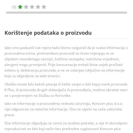
(0)
Korištenje podataka o proizvodu
Iako smo poduzeli sve mjere kako bismo osigurali da je svaka informacija o
proizvodima točna, prehrambeni proizvodi se često mijenjaju te se
slijedom navedenoga sastojci, količina sastojaka, nutritivna vrijednost,
alergeni mogu promjeniti. Prije konzumacije trebali biste uvijek pročitati
etiketu tj. deklaraciju proizvoda, a ne se oslanjati isključivo na informacije
koje su objavljene na web stranici.
Ukoliko imate bilo kakvih pitanja ili želite savjet o bilo kojoj marki proizvoda
K Plus, ili proizvoda drugih dobavljača ili proizvođača, molimo obratite nam
se s povjerenjem na Službu za Korisnike.
Iako se informacije o proizvodima redovito ažuriraju, Konzum plus d.o.o.
nije odgovoran za netočne informacije. Ovo ne utječe na vaša zakonska
prava.
Ove informacije objavljuju se samo za osobne potrebe, a nije ih dozvoljeno
reproducirati na bilo koji način bez prethodne suglasnosti Konzum plus