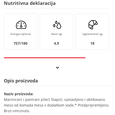
Nutritivna deklaracija
Energija (kJ/kcal)
Masti (g)
Ugljikohidrati (g)
757/180
4,9
18
Opis proizvoda
Naziv proizvoda:
Marinirani i panirani pileći štapići, sastavljeno i oblikovano
meso od komada mesa s dodatkom vode.* Predpripremljeno.
Brzo smrznuto.