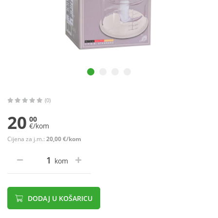
(0)
20
00
€/kom
Cijena za j.m.:
20,00 €/kom
kom
DODAJ U KOŠARICU