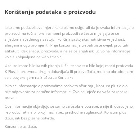
Korištenje podataka o proizvodu
Iako smo poduzeli sve mjere kako bismo osigurali da je svaka informacija o
proizvodima točna, prehrambeni proizvodi se često mijenjaju te se
slijedom navedenoga sastojci, količina sastojaka, nutritivna vrijednost,
alergeni mogu promjeniti. Prije konzumacije trebali biste uvijek pročitati
etiketu tj. deklaraciju proizvoda, a ne se oslanjati isključivo na informacije
koje su objavljene na web stranici.
Ukoliko imate bilo kakvih pitanja ili želite savjet o bilo kojoj marki proizvoda
K Plus, ili proizvoda drugih dobavljača ili proizvođača, molimo obratite nam
se s povjerenjem na Službu za Korisnike.
Iako se informacije o proizvodima redovito ažuriraju, Konzum plus d.o.o.
nije odgovoran za netočne informacije. Ovo ne utječe na vaša zakonska
prava.
Ove informacije objavljuju se samo za osobne potrebe, a nije ih dozvoljeno
reproducirati na bilo koji način bez prethodne suglasnosti Konzum plus
d.o.o. niti bez pisane potvrde.
Konzum plus d.o.o.