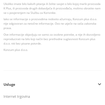
Ukoliko imate bilo kakvih pitanja ili želite savjet o bilo kojoj marki proizvoda
K Plus, ili proizvoda drugih dobavljača ili proizvođača, molimo obratite nam
se s povjerenjem na Službu za Korisnike.
Iako se informacije o proizvodima redovito ažuriraju, Konzum plus d.o.o.
nije odgovoran za netočne informacije. Ovo ne utječe na vaša zakonska
prava.
Ove informacije objavljuju se samo za osobne potrebe, a nije ih dozvoljeno
reproducirati na bilo koji način bez prethodne suglasnosti Konzum plus
d.o.o. niti bez pisane potvrde.
Konzum plus d.o.o.
Usluge
Internet trgovina