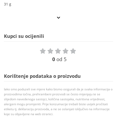
31 g
Kupci su ocijenili
0
od 5
Korištenje podataka o proizvodu
Iako smo poduzeli sve mjere kako bismo osigurali da je svaka informacija o
proizvodima točna, prehrambeni proizvodi se često mijenjaju te se
slijedom navedenoga sastojci, količina sastojaka, nutritivna vrijednost,
alergeni mogu promjeniti. Prije konzumacije trebali biste uvijek pročitati
etiketu tj. deklaraciju proizvoda, a ne se oslanjati isključivo na informacije
koje su objavljene na web stranici.