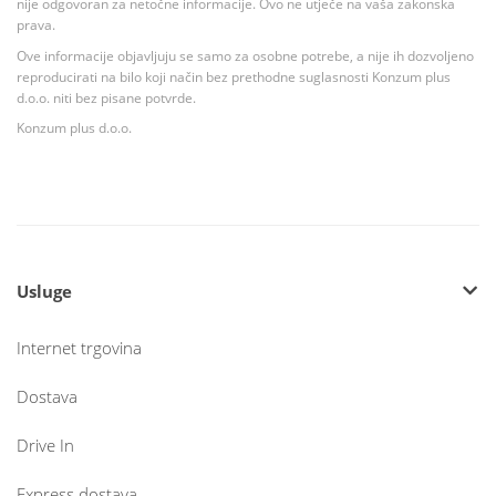
nije odgovoran za netočne informacije. Ovo ne utječe na vaša zakonska
prava.
Ove informacije objavljuju se samo za osobne potrebe, a nije ih dozvoljeno
reproducirati na bilo koji način bez prethodne suglasnosti Konzum plus
d.o.o. niti bez pisane potvrde.
Konzum plus d.o.o.
Usluge
Internet trgovina
Dostava
Drive In
Express dostava