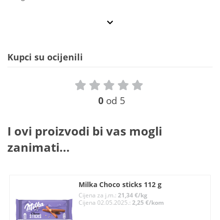
Kupci su ocijenili
0
od 5
I ovi proizvodi bi vas mogli
zanimati...
Milka Choco sticks 112 g
Cijena za j.m.:
21,34 €/kg
Cijena 02.05.2025.:
2,25 €/kom