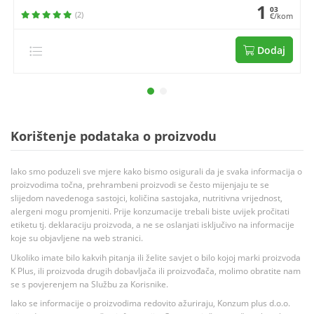
1
03
(2)
€/kom
Dodaj
Korištenje podataka o proizvodu
Iako smo poduzeli sve mjere kako bismo osigurali da je svaka informacija o
proizvodima točna, prehrambeni proizvodi se često mijenjaju te se
slijedom navedenoga sastojci, količina sastojaka, nutritivna vrijednost,
alergeni mogu promjeniti. Prije konzumacije trebali biste uvijek pročitati
etiketu tj. deklaraciju proizvoda, a ne se oslanjati isključivo na informacije
koje su objavljene na web stranici.
Ukoliko imate bilo kakvih pitanja ili želite savjet o bilo kojoj marki proizvoda
K Plus, ili proizvoda drugih dobavljača ili proizvođača, molimo obratite nam
se s povjerenjem na Službu za Korisnike.
Iako se informacije o proizvodima redovito ažuriraju, Konzum plus d.o.o.