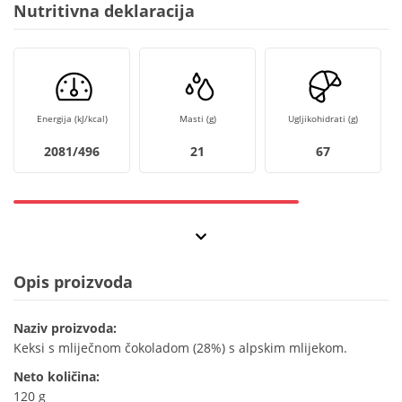
Nutritivna deklaracija
Energija (kJ/kcal)
Masti (g)
Ugljikohidrati (g)
2081/496
21
67
Opis proizvoda
Naziv proizvoda:
Keksi s mliječnom čokoladom (28%) s alpskim mlijekom.
Neto količina:
120 g