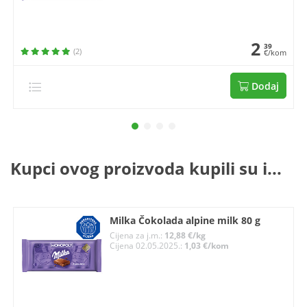
2
39
(2)
€/kom
Dodaj
Kupci ovog proizvoda kupili su i...
Milka Čokolada alpine milk 80 g
Cijena za j.m.:
12,88 €/kg
Cijena 02.05.2025.:
1,03 €/kom