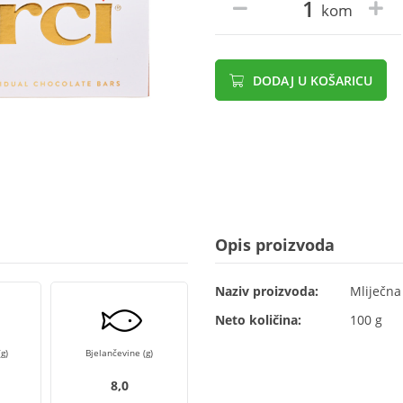
kom
DODAJ U KOŠARICU
Opis proizvoda
Naziv proizvoda:
Mliječna
Neto količina:
100 g
g)
Bjelančevine (g)
8,0