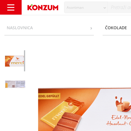
Asortiman
Merci Čokolada nougat krema 100 g - Konzu
NASLOVNICA
ČOKOLADE