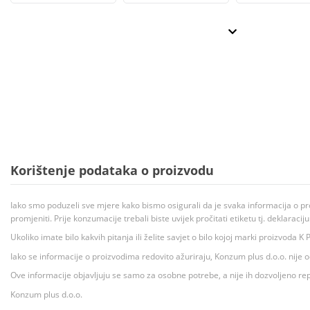
Korištenje podataka o proizvodu
Iako smo poduzeli sve mjere kako bismo osigurali da je svaka informacija o pr
promjeniti. Prije konzumacije trebali biste uvijek pročitati etiketu tj. deklaraci
Ukoliko imate bilo kakvih pitanja ili želite savjet o bilo kojoj marki proizvoda
Iako se informacije o proizvodima redovito ažuriraju, Konzum plus d.o.o. nije
Ove informacije objavljuju se samo za osobne potrebe, a nije ih dozvoljeno rep
Konzum plus d.o.o.