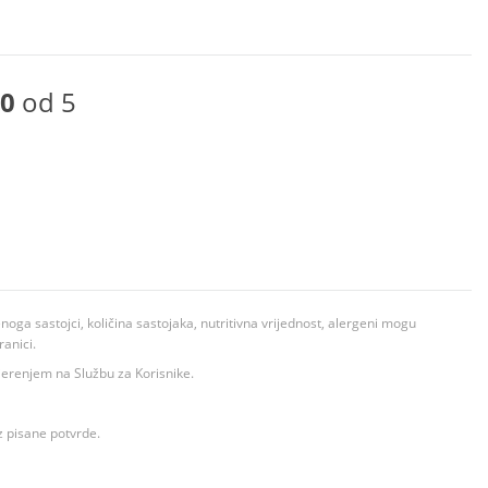
0
od 5
ga sastojci, količina sastojaka, nutritivna vrijednost, alergeni mogu
ranici.
ovjerenjem na Službu za Korisnike.
z pisane potvrde.