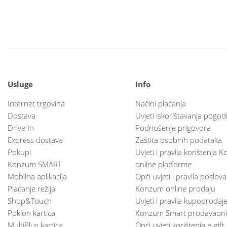
Usluge
Info
Internet trgovina
Načini plaćanja
Dostava
Uvjeti iskorištavanja pogod
Drive In
Podnošenje prigovora
Express dostava
Zaštita osobnih podataka
Pokupi
Uvjeti i pravila korištenja
Konzum SMART
online platforme
Mobilna aplikacija
Opći uvjeti i pravila poslov
Plaćanje režija
Konzum online prodaju
Shop&Touch
Uvjeti i pravila kupoprodaj
Poklon kartica
Konzum Smart prodavaoni
MultiPlus kartica
Opći uvjeti korištenja e-gift