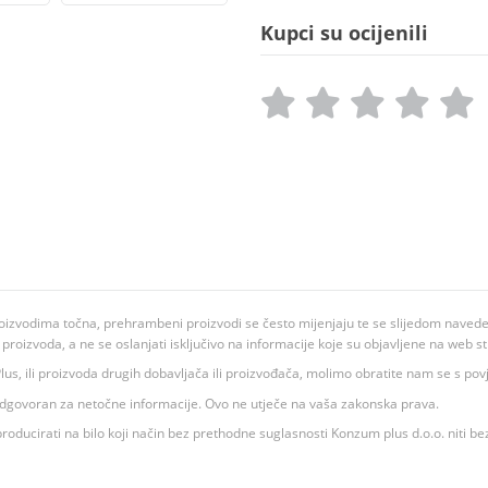
Kupci su ocijenili
oizvodima točna, prehrambeni proizvodi se često mijenjaju te se slijedom navedeno
ju proizvoda, a ne se oslanjati isključivo na informacije koje su objavljene na web st
 K Plus, ili proizvoda drugih dobavljača ili proizvođača, molimo obratite nam se s p
 odgovoran za netočne informacije. Ovo ne utječe na vaša zakonska prava.
roducirati na bilo koji način bez prethodne suglasnosti Konzum plus d.o.o. niti be