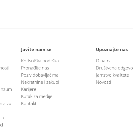
Javite nam se
Upoznajte nas
Korisnička podrška
O nama
nosti
Pronađite nas
Društvena odgovo
Poziv dobavljačima
Jamstvo kvalitete
Nekretnine i zakupi
Novosti
 Konzum
Karijere
Kutak za medije
anja za
Kontakt
e u
ci