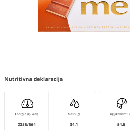
Nutritivna deklaracija
Energija (kJ/kcal)
Masti (g)
Ugljikohidrati (
2355/564
34,1
54,5