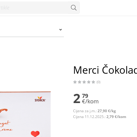
m
Merci Čokola
(0)
2
79
€/kom
Cijena za j.m.:
27,90 €/kg
Cijena 11.12.2025.:
2,79 €/kom